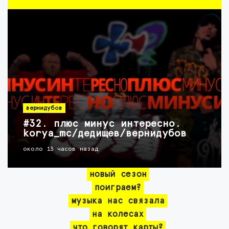
вернидубов
#32. плюс минус интересно.
korya_mc/дедищев/вернидубов
около 13 часов назад
новый сезон
поиграем?
музыка нас связала
на колесах
что говорят карты?