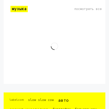
музыка
посмотреть все
labelcom
slow slow cow
авто