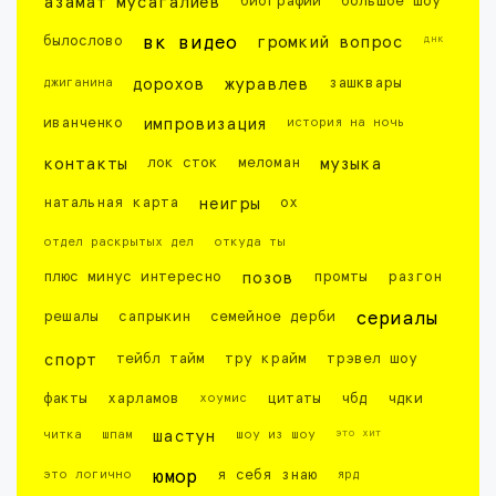
азамат мусагалиев
биографии
большое шоу
днк
былослово
вк видео
громкий вопрос
джиганина
дорохов
журавлев
зашквары
иванченко
импровизация
история на ночь
контакты
лок сток
меломан
музыка
натальная карта
неигры
ох
отдел раскрытых дел
откуда ты
плюс минус интересно
позов
промты
разгон
решалы
сапрыкин
семейное дерби
сериалы
спорт
тейбл тайм
тру крайм
трэвел шоу
факты
харламов
хоумис
цитаты
чбд
чдки
это хит
читка
шпам
шастун
шоу из шоу
это логично
юмор
я себя знаю
ярд