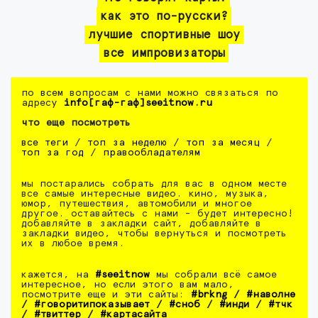
как это по-русски?
лучшие спортивные шоу
все импровизаторы
по всем вопросам с нами можно связаться по
адресу
info[гаф-гаф]seeitnow.ru
что еще посмотреть
все теги
/
топ за неделю
/
топ за месяц
/
топ за год
/
правообладателям
мы постарались собрать для вас в одном месте
все самые интересные видео. кино, музыка,
юмор, путешествия, автомобили и многое
другое. оставайтесь с нами - будет интересно!
добавляйте в закладки сайт, добавляйте в
закладки видео, чтобы вернуться и посмотреть
их в любое время.
кажется, на
#seeitnow
мы собрали всё самое
интересное, но если этого вам мало,
посмотрите еще и эти сайты:
#brkng
/
#наволне
/
#говоритипоказывает
/
#сноб
/
#инди
/
#тчк
/
#твиттер
/
#картасайта