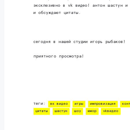
эксклюзивно в vk видео! антон шастун и
и обсуждают цитаты.
сегодня в нашей студии игорь рыбаков!
приятного просмотра!
теги:
вк видео
игры
импровизация
кон
цитаты
шастун
шоу
юмор
vkвидео