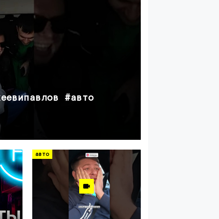
авто
хеевипавлов #авто
автопилот 
5 дней назад
авто