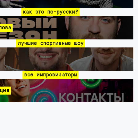
как это по-русски?
лова
лучшие спортивные шоу
все импровизаторы
ция