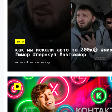
авто
как мы искали авто за 300к😄 #ми
#юмор #перекуп #автоюмор
около 4 часов назад