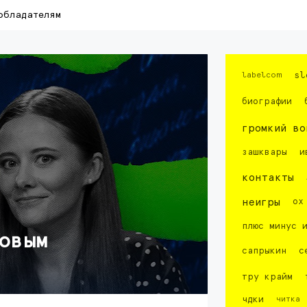
обладателям
labelcom
sl
биографии
громкий во
зашквары
и
контакты
неигры
ох
плюс минус 
овым
сапрыкин
с
тру крайм
чдки
читка