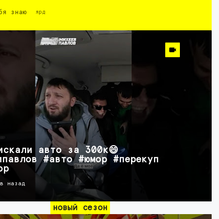
бя знаю
ярд
искали авто за 300к😄
ипавлов #авто #юмор #перекуп
ор
ов назад
новый сезон