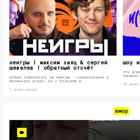
неигры | максим заяц & сергей
шоу и
шевелев | обратный отсчёт
это дли
никаких
добро пожаловать на неигры - соревнования в
маленьких играх, но с большим р…
13 дней
9 дней назад
юмор