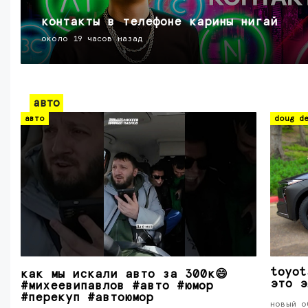
контакты в телефоне карины нигай
около 19 часов назад
авто
авто
doug de
toyot
как мы искали авто за 300к😄
это э
#михеевипавлов #авто #юмор
#перекуп #автоюмор
новый о