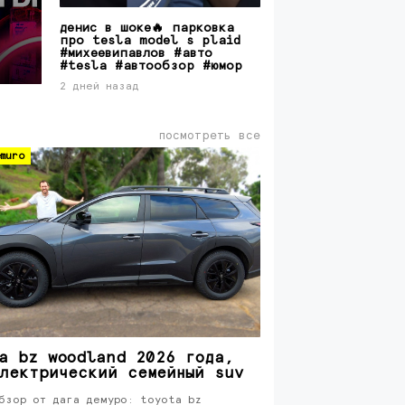
денис в шоке🔥 парковка
про tesla model s plaid
#михеевипавлов #авто
#tesla #автообзор #юмор
2 дней назад
посмотреть все
muro
a bz woodland 2026 года,
лектрический семейный suv
бзор от дага демуро: toyota bz