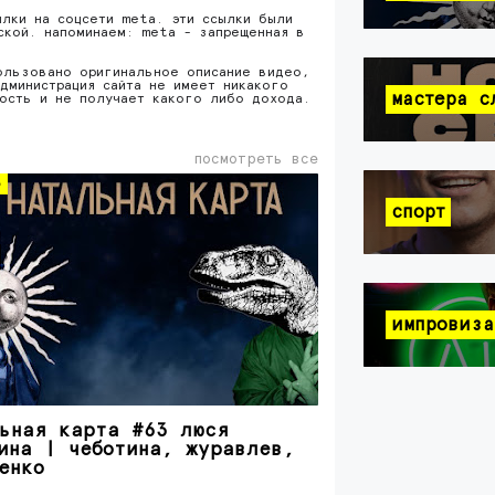
ылки на соцсети meta. эти ссылки были
ской. напоминаем: meta - запрещенная в
ользовано оригинальное описание видео,
дминистрация сайта не имеет никакого
мастера с
ность и не получает какого либо дохода.
посмотреть все
о
спорт
импровиза
ьная карта #63 люся
ина | чеботина, журавлев,
енко