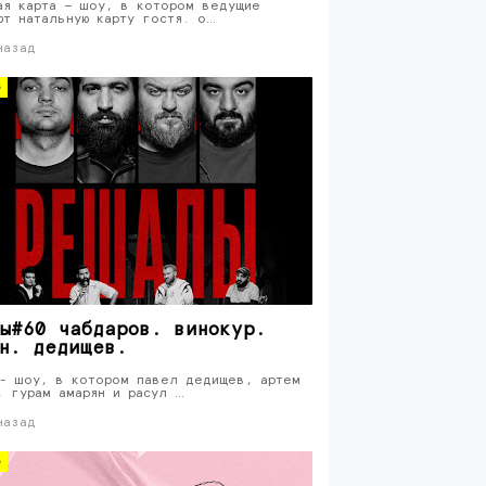
ая карта — шоу, в котором ведущие
ют натальную карту гостя. о…
назад
о
ы#60 чабдаров. винокур.
н. дедищев.
- шоу, в котором павел дедищев, артем
, гурам амарян и расул …
назад
о