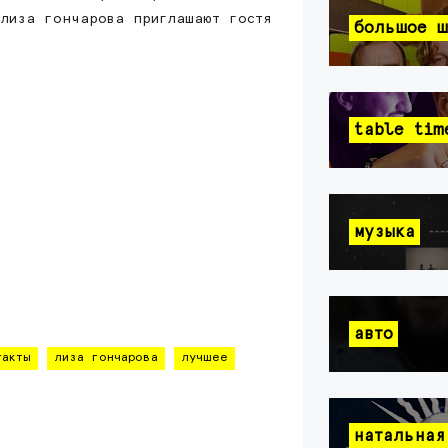
 лиза гончарова приглашают гостя
большое ш
table tim
музыка
авто
такты
лиза гончарова
лучшее
натальная