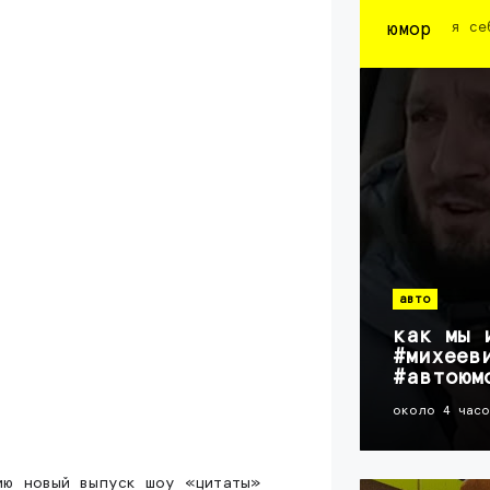
юмор
я се
авто
как мы 
#михеев
#автоюм
около 4 час
ию новый выпуск шоу «цитаты»