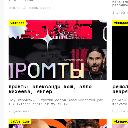
карина нигай!…
натальн
разбира
около 19 часов назад
6 дней 
vkвидео
vkвиде
промты: александр ваш, алла
решал
михеева, янгер
амаря
шоу «промты» - третий сезон заканчивается уже,
решалы 
а участники никак не могут в…
винокур
7 дней назад
8 дней 
table time
vkвиде