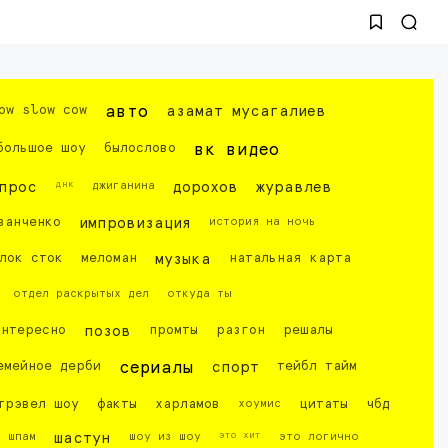
ow slow cow
авто
азамат мусагалиев
большое шоу
былослово
вк видео
днк
прос
джиганина
дорохов
журавлев
ванченко
импровизация
история на ночь
лок сток
меломан
музыка
натальная карта
отдел раскрытых дел
откуда ты
интересно
позов
промты
разгон
решалы
емейное дерби
сериалы
спорт
тейбл тайм
трэвел шоу
факты
харламов
хоумис
цитаты
чбд
это хит
шпам
шастун
шоу из шоу
это логично