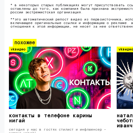
* в некоторых старых публикациях могут присутствовать сс
оставлены до того, как компания была признана экстремист
россии экстремистская организация.
**это автоматический репост видео из первоисточника, исп
включающее оригинальные ссылки и информацию о рекламе. а
отношения к этой информации, не несет за нее ответствен
похожее
vkвидео
vkвиде
контакты в телефоне карины
натал
нигай
чебот
иванч
сегодня у нас в гостях стилист и инфлюенсер –