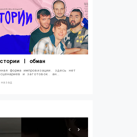
стории | обман
нная форма импровизации. здесь нет
 сценариев и заготовок. ан…
 назад