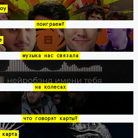
оу
поиграем?
e
музыка нас связала
на колесах
что говорят карты?
 карта