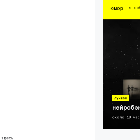
юмор
я се
лучшее
нейробэ
около 18 час
 здесь!