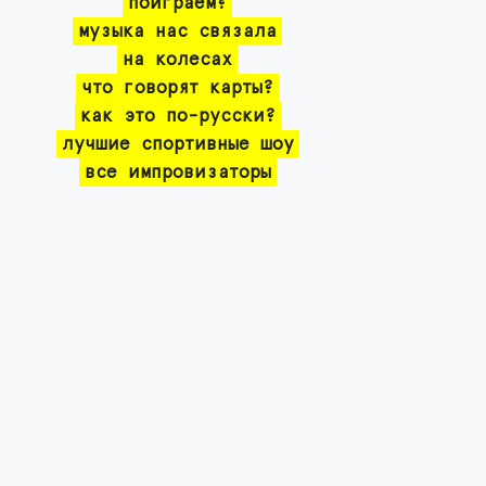
поиграем?
музыка нас связала
на колесах
что говорят карты?
как это по-русски?
лучшие спортивные шоу
все импровизаторы