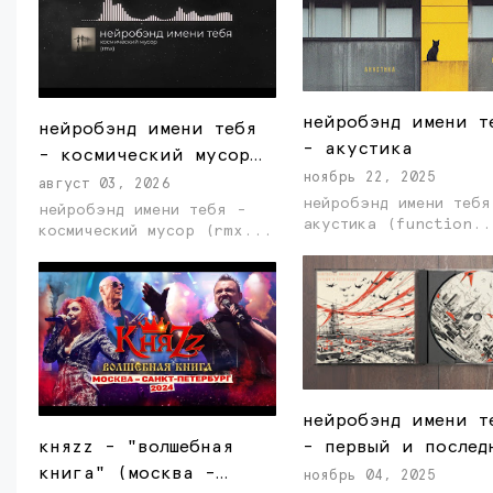
нейробэнд имени т
нейробэнд имени тебя
- акустика
- космический мусор
ноябрь 22, 2025
(rmx)
август 03, 2026
нейробэнд имени тебя
нейробэнд имени тебя -
акустика (function.
космический мусор (rmx...
нейробэнд имени т
- первый и послед
княzz - "волшебная
книга" (москва -
ноябрь 04, 2025