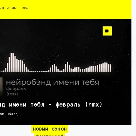
бя знаю
ярд
нд имени тебя - февраль (rmx)
ов назад
новый сезон