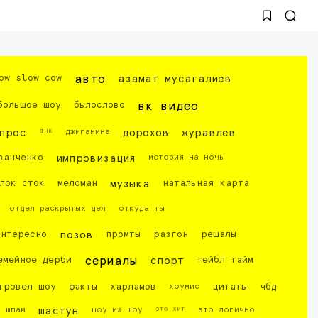
ow slow cow
авто
азамат мусагалиев
большое шоу
былослово
вк видео
днк
прос
джиганина
дорохов
журавлев
ванченко
импровизация
история на ночь
лок сток
меломан
музыка
натальная карта
отдел раскрытых дел
откуда ты
интересно
позов
промты
разгон
решалы
емейное дерби
сериалы
спорт
тейбл тайм
трэвел шоу
факты
харламов
хоумис
цитаты
чбд
это хит
шпам
шастун
шоу из шоу
это логично