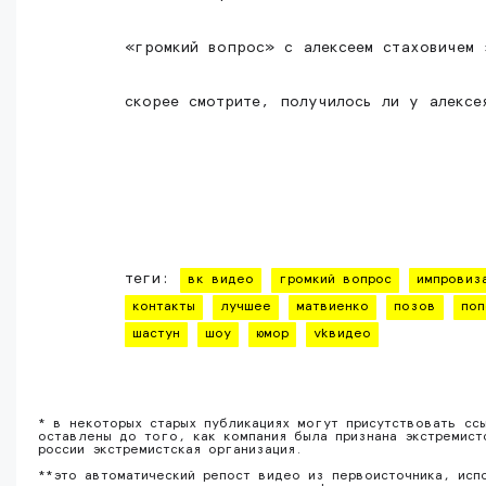
«громкий вопрос» с алексеем стаховичем 
скорее смотрите, получилось ли у алексе
теги:
вк видео
громкий вопрос
импровиз
контакты
лучшее
матвиенко
позов
поп
шастун
шоу
юмор
vkвидео
* в некоторых старых публикациях могут присутствовать сс
оставлены до того, как компания была признана экстремист
россии экстремистская организация.
**это автоматический репост видео из первоисточника, исп