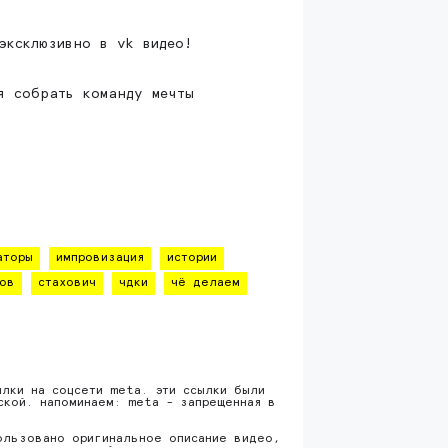
эксклюзивно в vk видео!
я собрать команду мечты
аторы
импровизация
истории
ов
стахович
чдки
чё делаем
ылки на соцсети meta. эти ссылки были
ской. напоминаем: meta - запрещенная в
ользовано оригинальное описание видео,