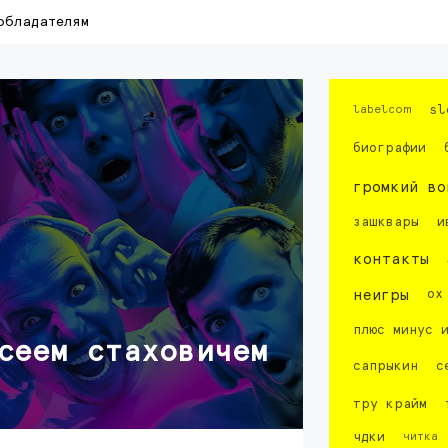
обладателям
labelcom
sl
биографии
громкий во
зашквары
и
контакты
неигры
ох
плюс минус 
сеем стаховичем
сапрыкин
с
тру крайм
чдки
читка