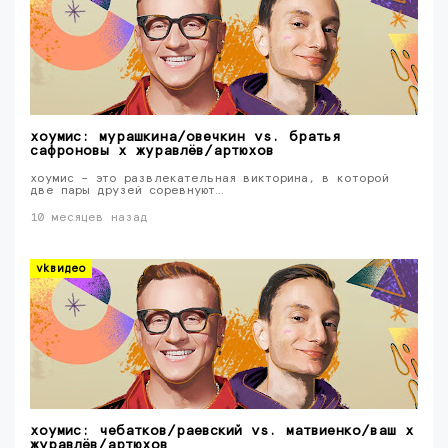
хоумис: мурашкина/овечкин vs. братья
сафроновы x журавлёв/артюхов
хоумис – это развлекательная викторина, в которой
две пары друзей соревнуют…
10 месяцев назад
vkвидео
хоумис: чебатков/раевский vs. матвиенко/ваш x
журавлёв/артюхов