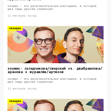
хоумис – это развлекательная викторина, в которой
две пары друзей соревнуют…
11 месяцев назад
vkвидео
хоумис: складчикова/свирский vs. джабраилова/
аранова x журавлёв/артюхов
хоумис – это развлекательная викторина, в которой
две пары друзей соревнуют…
11 месяцев назад
vkвидео