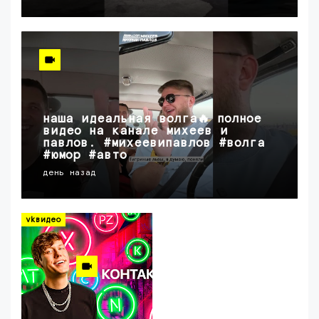
наша идеальная волга🔥 полное
видео на канале михеев и
павлов. #михеевипавлов #волга
#юмор #авто
день назад
vkвидео