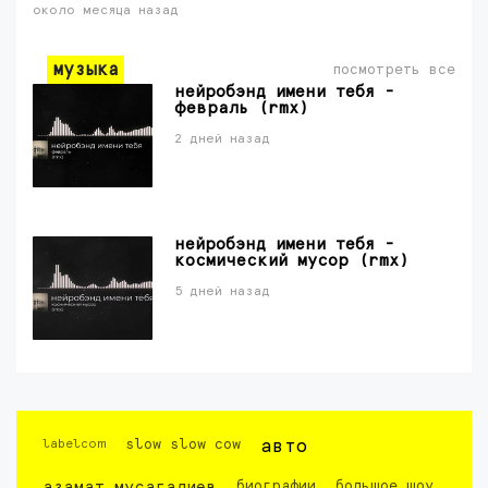
около месяца назад
музыка
посмотреть все
нейробэнд имени тебя -
февраль (rmx)
2 дней назад
нейробэнд имени тебя -
космический мусор (rmx)
5 дней назад
labelcom
slow slow cow
авто
азамат мусагалиев
биографии
большое шоу