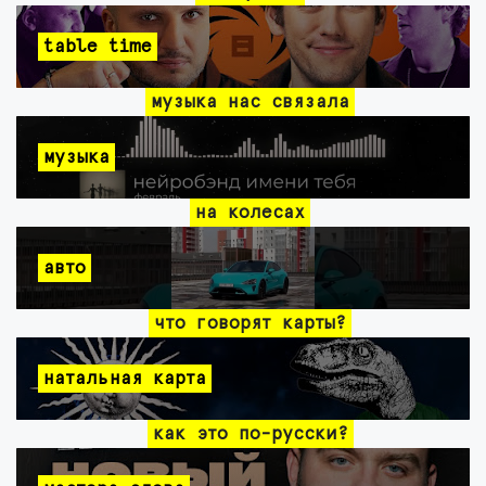
table time
музыка нас связала
музыка
на колесах
авто
что говорят карты?
натальная карта
как это по-русски?