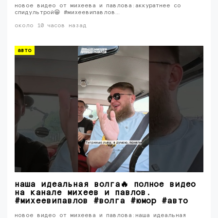
новое видео от михеева и павлова:аккуратнее со
спидультрой😁 #михеевипавлов…
около 10 часов назад
авто
наша идеальная волга🔥 полное видео
на канале михеев и павлов.
#михеевипавлов #волга #юмор #авто
новое видео от михеева и павлова:наша идеальная