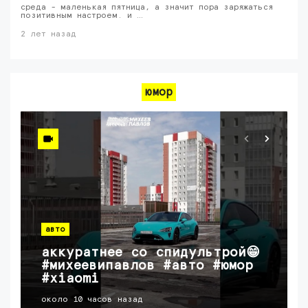
среда - маленькая пятница, а значит пора заряжаться
позитивным настроем. и …
2 лет назад
юмор
авто
аккуратнее со спидультрой😁
#михеевипавлов #авто #юмор
#xiaomi
около 10 часов назад