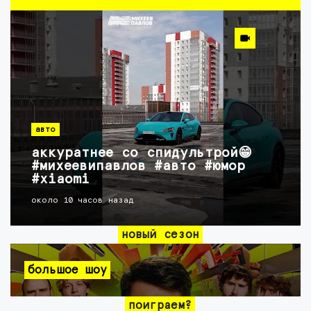
авто
аккуратнее со спидультрой😁
#михеевипавлов #авто #юмор
#xiaomi
около 10 часов назад
новый сезон
большое шоу
поиграем?