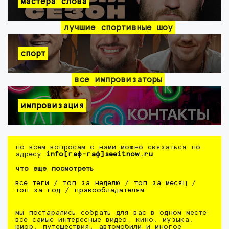
мастера слова
лучшие спортивные шоу
спорт
все импровизаторы
импровизация
по всем вопросам с нами можно связаться по
адресу
info[гаф-гаф]seeitnow.ru
что еще посмотреть
все теги
/
топ за неделю
/
топ за месяц
/
топ за год
/
правообладателям
мы постарались собрать для вас в одном месте
все самые интересные видео. кино, музыка,
юмор, путешествия, автомобили и многое