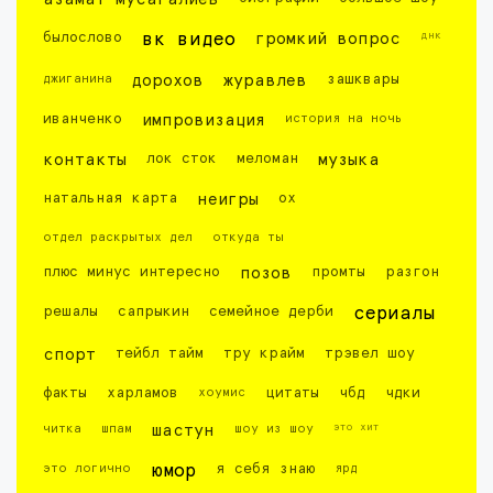
днк
былослово
вк видео
громкий вопрос
джиганина
дорохов
журавлев
зашквары
иванченко
импровизация
история на ночь
контакты
лок сток
меломан
музыка
натальная карта
неигры
ох
отдел раскрытых дел
откуда ты
плюс минус интересно
позов
промты
разгон
решалы
сапрыкин
семейное дерби
сериалы
спорт
тейбл тайм
тру крайм
трэвел шоу
факты
харламов
хоумис
цитаты
чбд
чдки
это хит
читка
шпам
шастун
шоу из шоу
это логично
юмор
я себя знаю
ярд