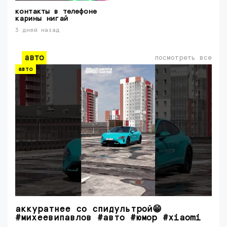
контакты в телефоне
карины нигай
3 дней назад
авто
посмотреть все
авто
аккуратнее со спидультрой😁
#михеевипавлов #авто #юмор #xiaomi