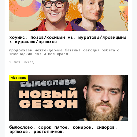
хоумис: позов/косицын vs. муратова/яровицына
x журавлёв/артюхов
продолжаем межгендерные баттлы! сегодня ребята с
«площадки» поз и кос сразя…
2 лет назад
vkвидео
былослово. сорок пятое. комаров. сидоров.
артюхов. растопчинов.