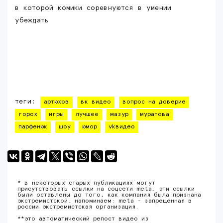
в которой комики соревнуются в умении
убеждать
теги:
артюхов
вк видео
вопрос на доверие
горох
игры
лучшее
мазур
муратова
парфенюк
шоу
юмор
vkвидео
* в некоторых старых публикациях могут
присутствовать ссылки на соцсети meta. эти ссылки
были оставлены до того, как компания была признана
экстремистской. напоминаем: meta - запрещенная в
россии экстремистская организация.
**это автоматический репост видео из