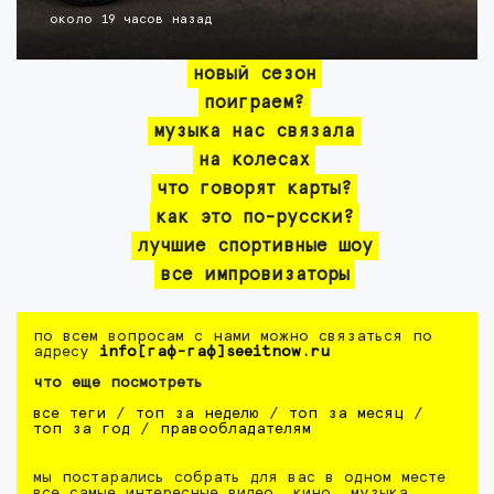
около 19 часов назад
новый сезон
поиграем?
музыка нас связала
на колесах
что говорят карты?
как это по-русски?
лучшие спортивные шоу
все импровизаторы
по всем вопросам с нами можно связаться по
адресу
info[гаф-гаф]seeitnow.ru
что еще посмотреть
все теги
/
топ за неделю
/
топ за месяц
/
топ за год
/
правообладателям
мы постарались собрать для вас в одном месте
все самые интересные видео. кино, музыка,