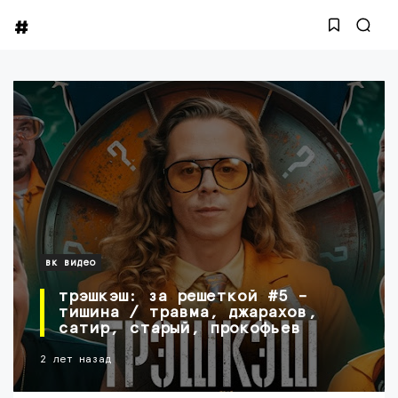
вк видео
трэшкэш: за решеткой #5 –
тишина / травма, джарахов,
сатир, старый, прокофьев
2 лет назад