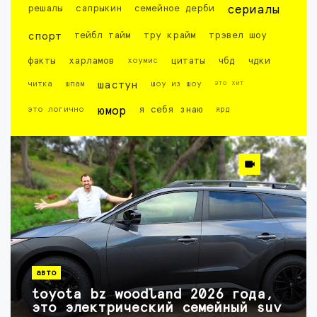
решалы
сапрыкин
семейное дерби
сериалы
спорт
тейбл тайм
тру крайм
трэвел шоу
факты
харламов
хоумис
цитаты
чбд
чдки
это хит
читка
шпам
шастун
шоу из шоу
это логично
юмор
я себя знаю
ярд
авто
toyota bz woodland 2026 года,
это электрический семейный suv