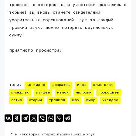
трэшкэш, в котором наши участники оказались в
тюрьме! вы вновь станете свидетелями
уморительных соревнований, где за каждый
громкий звук, можно потерять кругленькую
сумму!
приятного просмотра!
теги:
вк видео
джарахов
игры
клик-клак
кликклак
лучшее
малой
милохин
прокофьев
сатир
старый
трэшкэш
шоу
юмор
vkвидео
* в некоторых старых публикациях могут