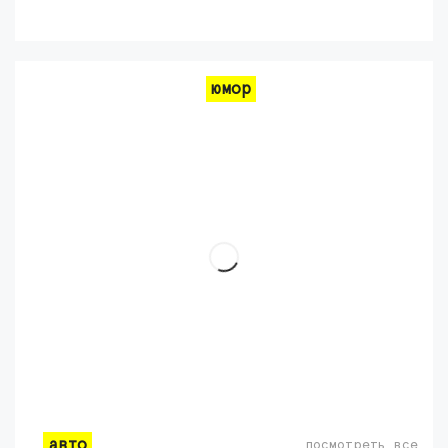
юмор
авто
посмотреть все