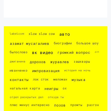
labelcom
slow slow cow
авто
азамат мусагалиев
биографии
большое шоу
днк
былослово
вк видео
громкий вопрос
джиганина
дорохов
журавлев
зашквары
иванченко
импровизация
история на ночь
контакты
лок сток
меломан
музыка
натальная карта
неигры
ох
отдел раскрытых дел
откуда ты
плюс минус интересно
позов
промты
разгон