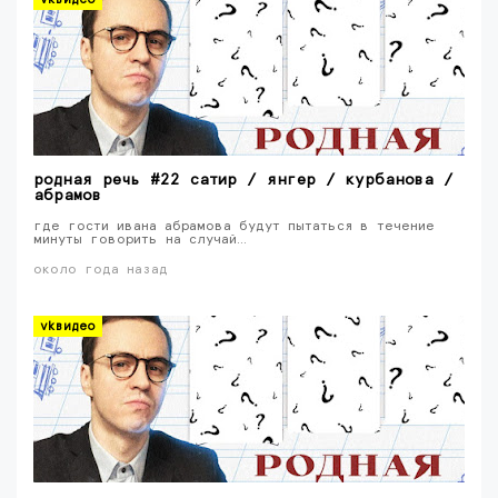
родная речь #22 сатир / янгер / курбанова /
абрамов
где гости ивана абрамова будут пытаться в течение
минуты говорить на случай…
около года назад
vkвидео