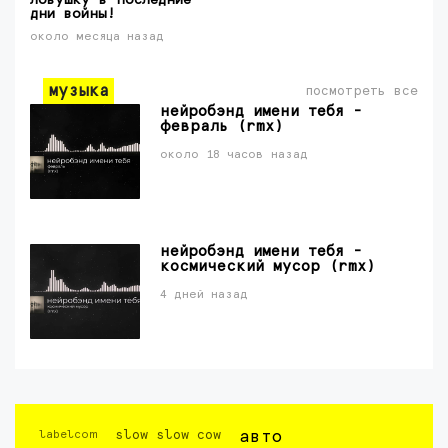
ловушку в последние
дни войны!
около месяца назад
музыка
посмотреть все
нейробэнд имени тебя -
февраль (rmx)
около 18 часов назад
нейробэнд имени тебя -
космический мусор (rmx)
4 дней назад
labelcom
slow slow cow
авто