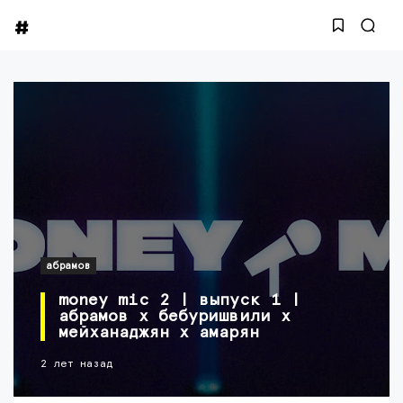
абрамов
money mic 2 | выпуск 1 |
абрамов х бебуришвили х
мейханаджян х амарян
2 лет назад