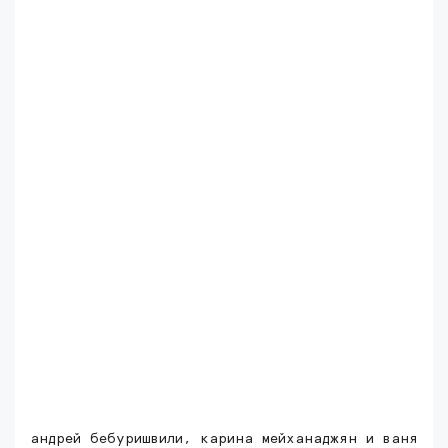
андрей бебуришвили, карина мейханаджян и ваня