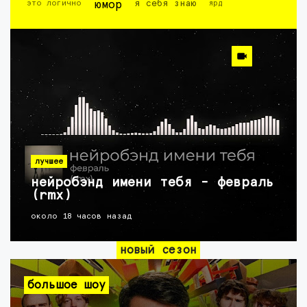
это логично
юмор
я себя знаю
ярд
лучшее
нейробэнд имени тебя - февраль
(rmx)
около 18 часов назад
новый сезон
большое шоу