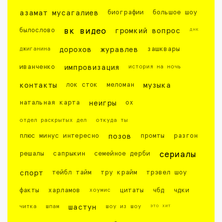
азамат мусагалиев
биографии
большое шоу
днк
былослово
вк видео
громкий вопрос
джиганина
дорохов
журавлев
зашквары
иванченко
импровизация
история на ночь
контакты
лок сток
меломан
музыка
натальная карта
неигры
ох
отдел раскрытых дел
откуда ты
плюс минус интересно
позов
промты
разгон
решалы
сапрыкин
семейное дерби
сериалы
спорт
тейбл тайм
тру крайм
трэвел шоу
факты
харламов
хоумис
цитаты
чбд
чдки
это хит
читка
шпам
шастун
шоу из шоу