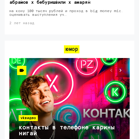
абрамов х бебуришвили х амарян
на кону 100 тысяч рублей и проход в big money mic.
оценивать выступления уч…
2 лет назад
юмор
vkвидео
контакты в телефоне карины
нигай