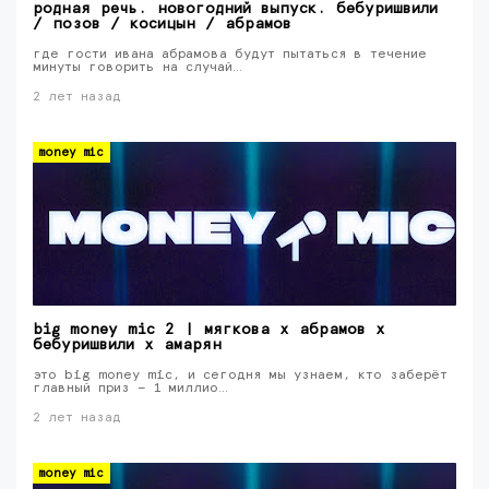
родная речь. новогодний выпуск. бебуришвили
/ позов / косицын / абрамов
где гости ивана абрамова будут пытаться в течение
минуты говорить на случай…
2 лет назад
money mic
big money mic 2 | мягкова х абрамов х
бебуришвили х амарян
это big money mic, и сегодня мы узнаем, кто заберёт
главный приз — 1 миллио…
2 лет назад
money mic