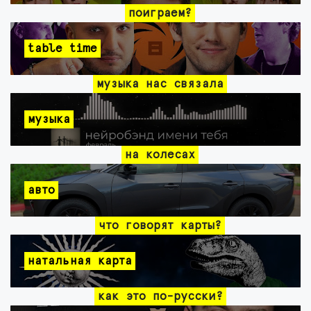
поиграем?
table time
музыка нас связала
музыка
на колесах
авто
что говорят карты?
натальная карта
как это по-русски?