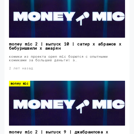
money mic 2 | выпуск 10 | сатир х абрамов х
бебуришвили х амарян
комики из проекта open mic борются с опытными
комиками за большие деньги! э…
2 лет назад
money mic
money mic 2 | выпуск 9 | джабраилова х