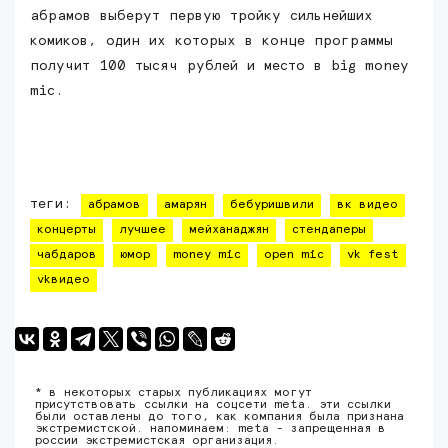
абрамов выберут первую тройку сильнейших
комиков, один их которых в конце программы
получит 100 тысяч рублей и место в big money
mic.
теги:
абрамов
амарян
бебуришвили
вк видео
концерты
лучшее
мейханаджян
стендаперы
чабдаров
юмор
money mic
open mic
vk fest
vkвидео
* в некоторых старых публикациях могут
присутствовать ссылки на соцсети meta. эти ссылки
были оставлены до того, как компания была признана
экстремистской. напоминаем: meta - запрещенная в
россии экстремистская организация.