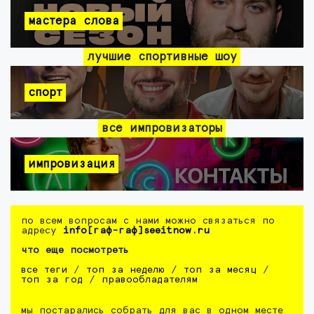
мастера слова
лучшие спортивные шоу
спорт
все импровизаторы
импровизация
по всем вопросам с нами можно связаться по
адресу
info[гаф-гаф]seeitnow.ru
что еще посмотреть
все теги
/
топ за неделю
/
топ за месяц
/
топ за год
/
правообладателям
мы постарались собрать для вас в одном месте