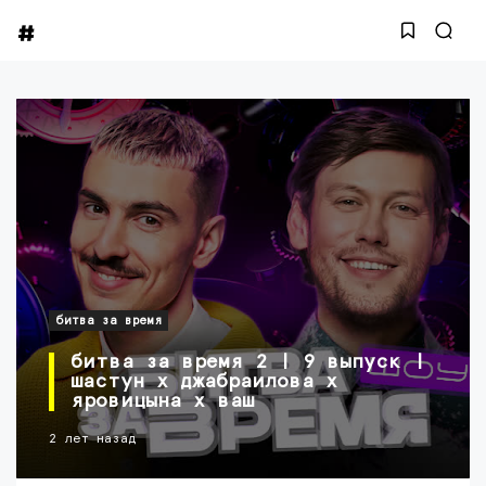
битва за время
битва за время 2 | 9 выпуск |
шастун х джабраилова х
яровицына х ваш
2 лет назад