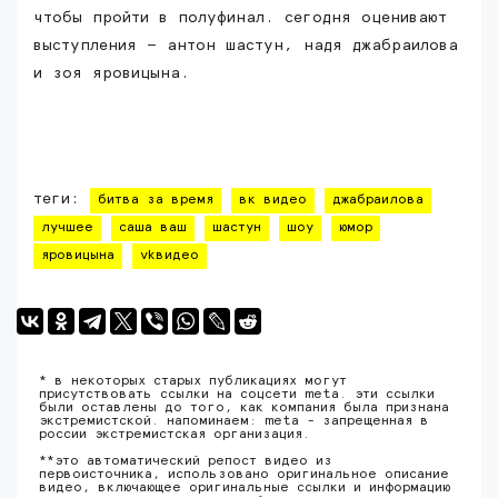
чтобы пройти в полуфинал. сегодня оценивают
выступления — антон шастун, надя джабраилова
и зоя яровицына.
теги:
битва за время
вк видео
джабраилова
лучшее
саша ваш
шастун
шоу
юмор
яровицына
vkвидео
* в некоторых старых публикациях могут
присутствовать ссылки на соцсети meta. эти ссылки
были оставлены до того, как компания была признана
экстремистской. напоминаем: meta - запрещенная в
россии экстремистская организация.
**это автоматический репост видео из
первоисточника, использовано оригинальное описание
видео, включающее оригинальные ссылки и информацию