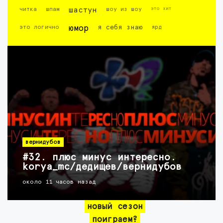
это хит
читка
шпам
шастун
шоу из шоу
это логично
юмор
я себя знаю
ярд
вернидубов
#32. плюс минус интересно.
korya_mc/дедищев/вернидубов
около 11 часов назад
новый сезон
поиграем?