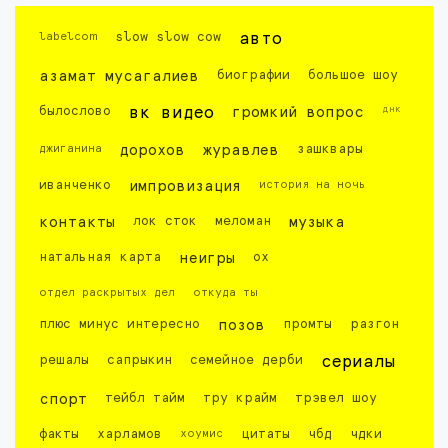
labelcom
slow slow cow
авто
азамат мусагалиев
биографии
большое шоу
днк
былослово
вк видео
громкий вопрос
джиганина
дорохов
журавлев
зашквары
иванченко
импровизация
история на ночь
контакты
лок сток
меломан
музыка
натальная карта
неигры
ох
отдел раскрытых дел
откуда ты
плюс минус интересно
позов
промты
разгон
решалы
сапрыкин
семейное дерби
сериалы
спорт
тейбл тайм
тру крайм
трэвел шоу
факты
харламов
хоумис
цитаты
чбд
чдки