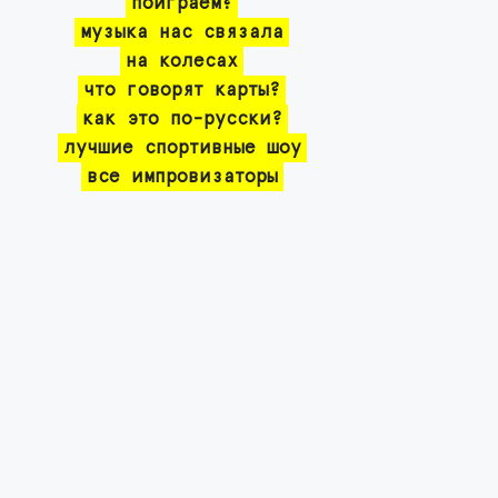
поиграем?
музыка нас связала
на колесах
что говорят карты?
как это по-русски?
лучшие спортивные шоу
все импровизаторы