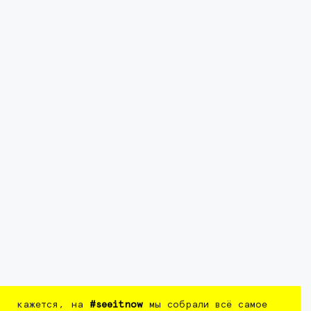
кажется, на
#seeitnow
мы собрали всё самое