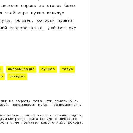
 алексея серова за столом было
ля этой игры нужно минимум
лучил человек, который привёз
ений скоробогатько, дай бог ему
ы
импровизация
лучшее
мазур
ор
vkвидео
ылки на соцсети meta. эти ссылки были
ской. напоминаем: meta - запрещенная в
ользовано оригинальное описание видео,
дминистрация сайта не имеет никакого
ность и не получает какого либо дохода.