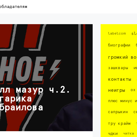
обладателям
labelcom
sl
биографии
громкий во
зашквары
и
контакты
лл мазур ч.2.
неигры
ох
гарика
плюс минус 
браилова
сапрыкин
с
тру крайм
чдки
читка