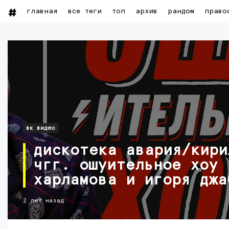
главная
все теги
топ
архив
рандом
право
вк видео
дискотека авария/кири
чгг. ошуительное хоу 
харламова и игоря джа
2 лет назад