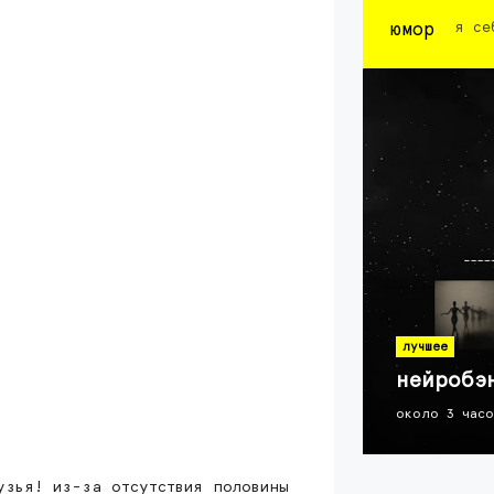
юмор
я се
лучшее
нейробэ
около 3 час
узья! из-за отсутствия половины