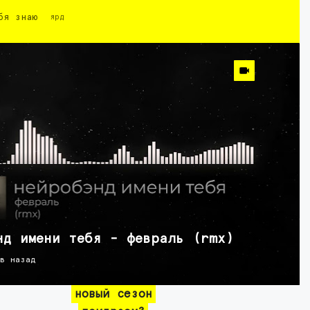
бя знаю
ярд
нд имени тебя - февраль (rmx)
ов назад
новый сезон