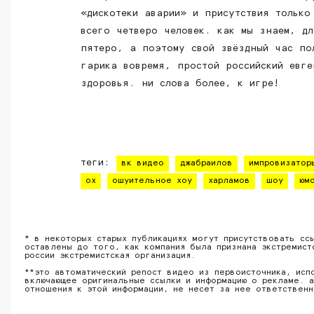
«дискотеки аварии» и присутствия только
всего четверо человек. как мы знаем, д
пятеро, а поэтому свой звёздный час по
гарика вовремя, простой российский евг
здоровья. ни слова более, к игре!
теги:
вк видео
джабраилов
импровизатор
ох
ошуительное хоу
харламов
шоу
юм
* в некоторых старых публикациях могут присутствовать сс
оставлены до того, как компания была признана экстремист
россии экстремистская организация.
**это автоматический репост видео из первоисточника, исп
включающее оригинальные ссылки и информацию о рекламе. а
отношения к этой информации, не несет за нее ответствен