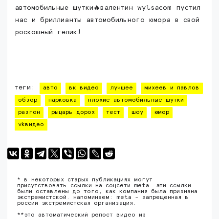
автомобильные шутки🔥валентин wylsacom пустил
нас и бриллианты автомобильного юмора в свой
роскошный гелик!
теги:
авто
вк видео
лучшее
михеев и павлов
обзор
парковка
плохие автомобильные шутки
разгон
рыцарь дорох
тест
шоу
юмор
vkвидео
* в некоторых старых публикациях могут
присутствовать ссылки на соцсети meta. эти ссылки
были оставлены до того, как компания была признана
экстремистской. напоминаем: meta - запрещенная в
россии экстремистская организация.
**это автоматический репост видео из