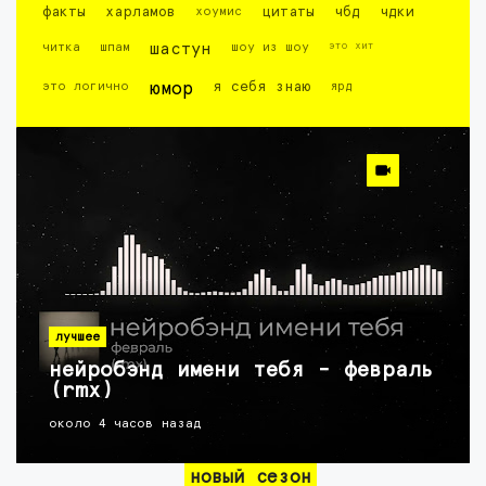
факты
харламов
хоумис
цитаты
чбд
чдки
это хит
читка
шпам
шастун
шоу из шоу
это логично
юмор
я себя знаю
ярд
лучшее
нейробэнд имени тебя - февраль
(rmx)
около 4 часов назад
новый сезон