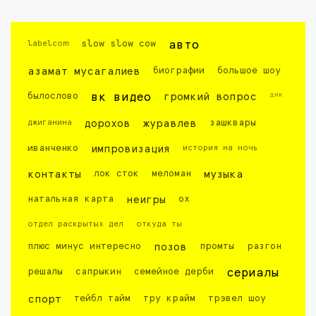
labelcom
slow slow cow
авто
азамат мусагалиев
биографии
большое шоу
днк
былослово
вк видео
громкий вопрос
джиганина
дорохов
журавлев
зашквары
иванченко
импровизация
история на ночь
контакты
лок сток
меломан
музыка
натальная карта
неигры
ох
отдел раскрытых дел
откуда ты
плюс минус интересно
позов
промты
разгон
решалы
сапрыкин
семейное дерби
сериалы
спорт
тейбл тайм
тру крайм
трэвел шоу