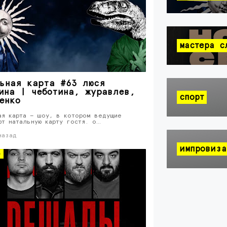
мастера с
ьная карта #63 люся
ина | чеботина, журавлев,
спорт
енко
ая карта — шоу, в котором ведущие
ют натальную карту гостя. о…
назад
импровиза
о