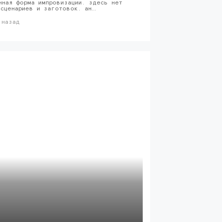
нная форма импровизации. здесь нет
 сценариев и заготовок. ан…
 назад
vkвидео
натальная 
журавлев, 