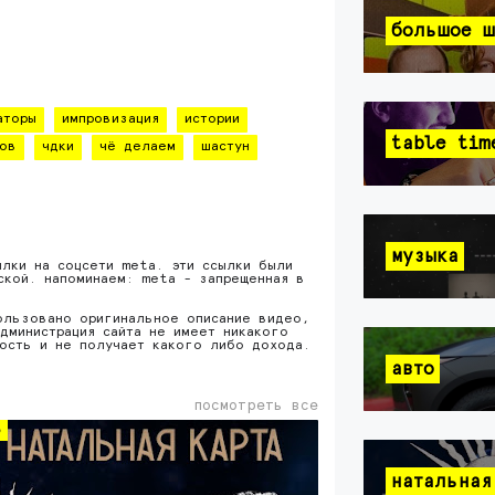
большое ш
аторы
импровизация
истории
table tim
ов
чдки
чё делаем
шастун
музыка
ылки на соцсети meta. эти ссылки были
ской. напоминаем: meta - запрещенная в
ользовано оригинальное описание видео,
дминистрация сайта не имеет никакого
ность и не получает какого либо дохода.
авто
посмотреть все
о
натальная