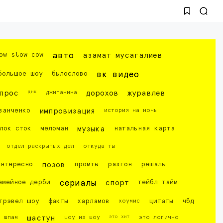
ow slow cow
авто
азамат мусагалиев
большое шоу
былослово
вк видео
днк
прос
джиганина
дорохов
журавлев
ванченко
импровизация
история на ночь
лок сток
меломан
музыка
натальная карта
отдел раскрытых дел
откуда ты
интересно
позов
промты
разгон
решалы
емейное дерби
сериалы
спорт
тейбл тайм
трэвел шоу
факты
харламов
хоумис
цитаты
чбд
это хит
шпам
шастун
шоу из шоу
это логично