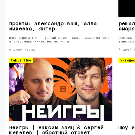
промты: александр ваш, алла
решал
михеева, янгер
амаря
шоу «промты» - третий сезон заканчивается уже,
решалы 
а участники никак не могут в…
винокур
6 дней назад
7 дней 
table time
vkвиде
неигры | максим заяц & сергей
шоу и
шевелев | обратный отсчёт