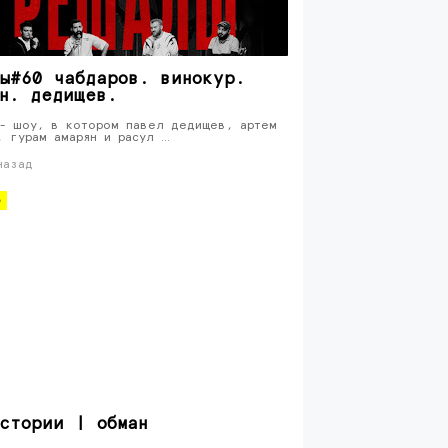
ы#60 чабдаров. винокур.
н. дедищев.
- шоу, в котором павел дедищев, артем
, гурам амарян и расул …
назад
о
стории | обман