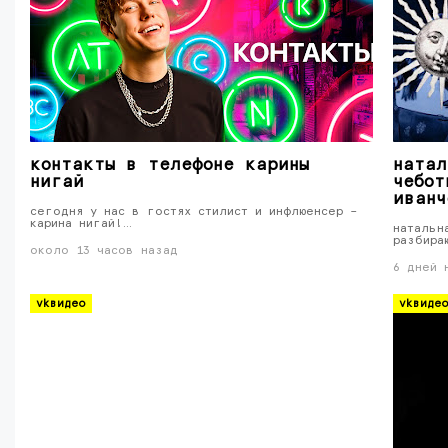
контакты в телефоне карины
натал
нигай
чебот
иванч
сегодня у нас в гостях стилист и инфлюенсер –
карина нигай!…
натальн
разбира
около 13 часов назад
6 дней 
vkвидео
vkвиде