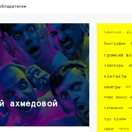
обладателям
labelcom
sl
биографии
громкий во
зашквары
и
контакты
неигры
ох
плюс минус 
й ахмедовой
сапрыкин
с
тру крайм
чдки
читка