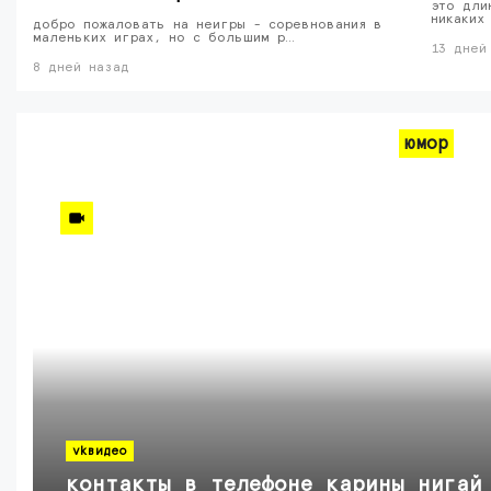
это дли
никаких
добро пожаловать на неигры - соревнования в
маленьких играх, но с большим р…
13 дней
8 дней назад
юмор
vkвидео
контакты в телефоне карины нигай