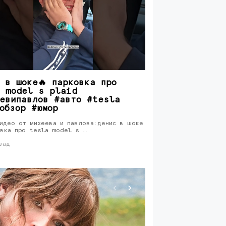
 в шоке🔥 парковка про
 model s plaid
евипавлов #авто #tesla
обзор #юмор
идео от михеева и павлова:денис в шоке
овка про tesla model s …
зад