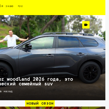
бя знаю
ярд
bz woodland 2026 года, это
ческий семейный suv
ов назад
новый сезон