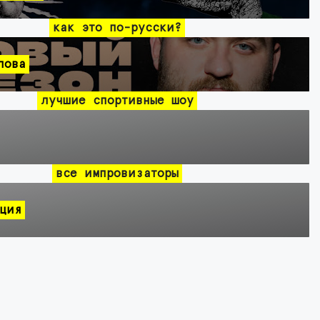
как это по-русски?
лова
лучшие спортивные шоу
все импровизаторы
ция