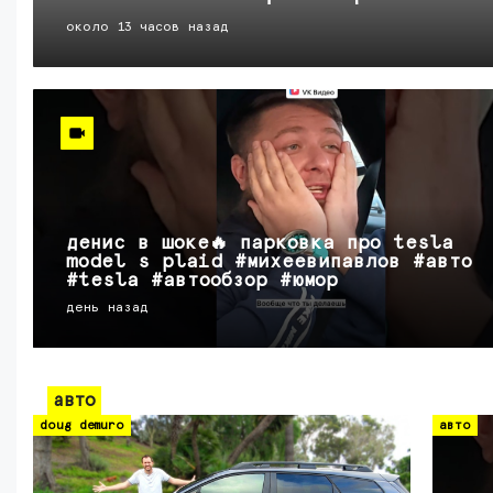
около 13 часов назад
денис в шоке🔥 парковка про tesla
model s plaid #михеевипавлов #авто
#tesla #автообзор #юмор
день назад
авто
doug demuro
авто