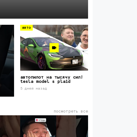
6 дней назад
авто
автопилот на тысячу сил!
tesla model s plaid
5 дней назад
посмотреть все