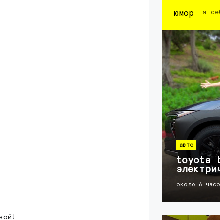
юмор
я се
авто
toyota 
электри
около 6 час
вой!