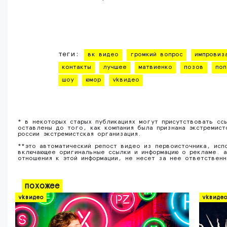
теги:
вк видео
громкий вопрос
импровиз
контакты
лучшее
матвиенко
позов
поп
шоу
юмор
vkвидео
* в некоторых старых публикациях могут присутствовать сс
оставлены до того, как компания была признана экстремист
россии экстремистская организация.
**это автоматический репост видео из первоисточника, исп
включающее оригинальные ссылки и информацию о рекламе. а
отношения к этой информации, не несет за нее ответствен
похожее
vkвидео
vkвиде