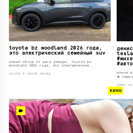
toyota bz woodland 2026 года,
денис
это электрический семейный suv
tesla
#михе
новый обзор от дага демуро: toyota bz
#авто
woodland 2026 года, это электрический…
новое в
около 6 часов назад
🔥 парк
день на
кино