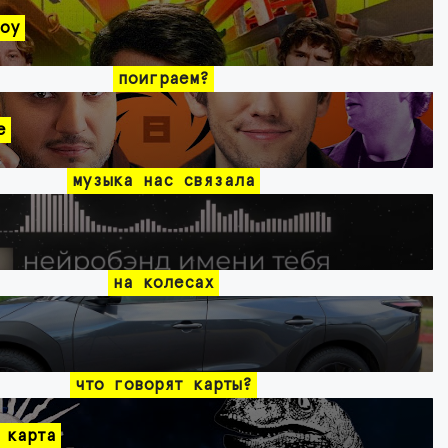
оу
поиграем?
e
музыка нас связала
на колесах
что говорят карты?
 карта