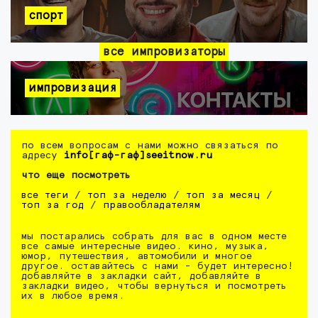
спорт
все импровизаторы
импровизация
по всем вопросам с нами можно связаться по
адресу
info[гаф-гаф]seeitnow.ru
что еще посмотреть
все теги
/
топ за неделю
/
топ за месяц
/
топ за год
/
правообладателям
мы постарались собрать для вас в одном месте
все самые интересные видео. кино, музыка,
юмор, путешествия, автомобили и многое
другое. оставайтесь с нами - будет интересно!
добавляйте в закладки сайт, добавляйте в
закладки видео, чтобы вернуться и посмотреть
их в любое время.