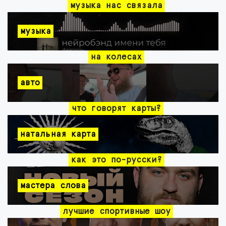
музыка нас связала
музыка
на колесах
авто
что говорят карты?
натальная карта
как это по-русски?
мастера слова
лучшие спортивные шоу