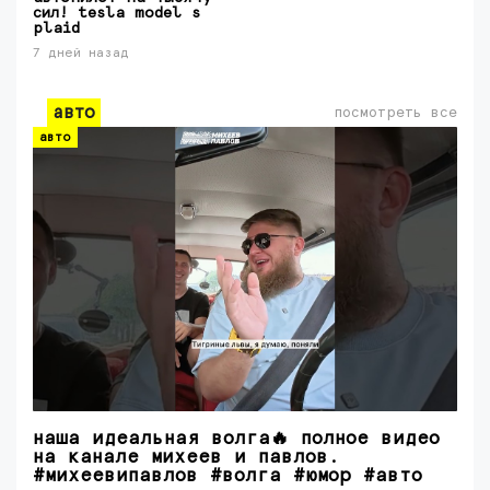
сил! tesla model s
plaid
7 дней назад
авто
посмотреть все
авто
наша идеальная волга🔥 полное видео
на канале михеев и павлов.
#михеевипавлов #волга #юмор #авто