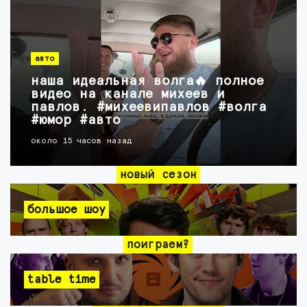
авто
наша идеальная волга🔥 полное
видео на канале михеев и
павлов. #михеевипавлов #волга
#юмор #авто
около 15 часов назад
новый сезон
большое шоу
поиграем?
table time