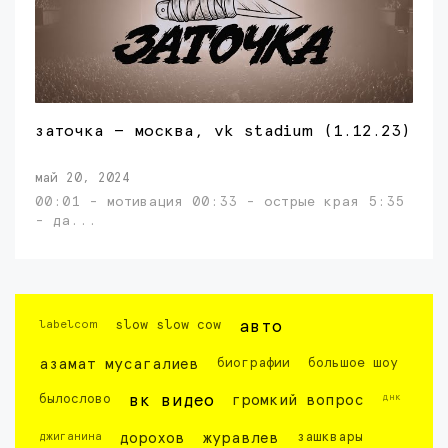
заточка — москва, vk stadium (1.12.23)
май 20, 2024
00:01 - мотивация 00:33 - острые края 5:35
- да...
labelcom
slow slow cow
авто
азамат мусагалиев
биографии
большое шоу
днк
былослово
вк видео
громкий вопрос
джиганина
дорохов
журавлев
зашквары