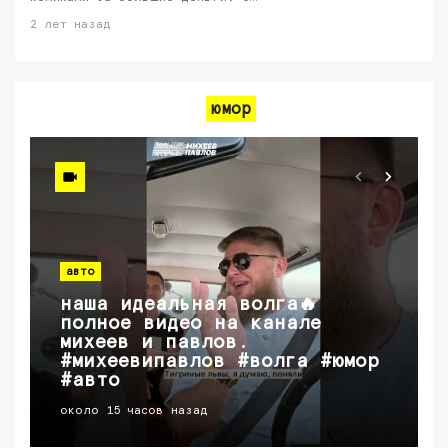
2 лет назад
юмор
авто
наша идеальная волга🔥
полное видео на канале
михеев и павлов.
#михеевипавлов #волга #юмор
#авто
около 15 часов назад