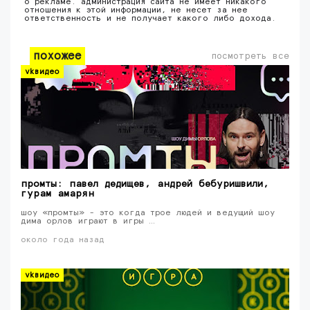
о рекламе. администрация сайта не имеет никакого
отношения к этой информации, не несет за нее
ответственность и не получает какого либо дохода.
похожее
посмотреть все
vkвидео
промты: павел дедищев, андрей бебуришвили,
гурам амарян
шоу «промты» - это когда трое людей и ведущий шоу
дима орлов играют в игры …
около года назад
vkвидео