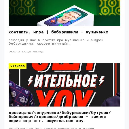
контакты. игра | бебуришвили - музыченко
сегодня у нас в гостях юра музыченко и андрей
бебуришвили! скорее включайт…
около года назад
vkвидео
яровицына/чепурченко/бебуришвили/бутусов/
бейнарович/харламов/джабраилов - зимняя
серия игр чгг. ошуительное хоу.