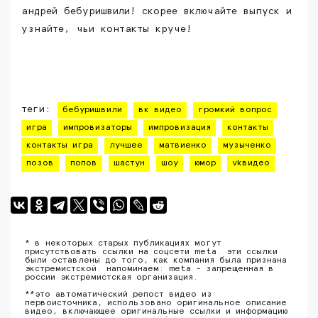
андрей бебуришвили! скорее включайте выпуск и
узнайте, чьи контакты круче!
теги:
бебуришвили
вк видео
громкий вопрос
игра
импровизаторы
импровизация
контакты
контакты игра
лучшее
матвиенко
музыченко
позов
попов
шастун
шоу
юмор
vkвидео
* в некоторых старых публикациях могут
присутствовать ссылки на соцсети meta. эти ссылки
были оставлены до того, как компания была признана
экстремистской. напоминаем: meta - запрещенная в
россии экстремистская организация.
**это автоматический репост видео из
первоисточника, использовано оригинальное описание
видео, включающее оригинальные ссылки и информацию