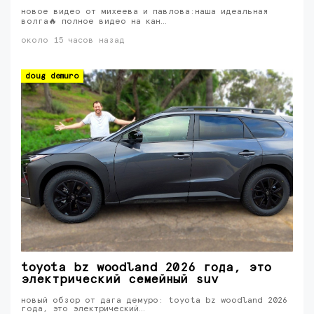
новое видео от михеева и павлова:наша идеальная
волга🔥 полное видео на кан…
около 15 часов назад
doug demuro
toyota bz woodland 2026 года, это
электрический семейный suv
новый обзор от дага демуро: toyota bz woodland 2026
года, это электрический…