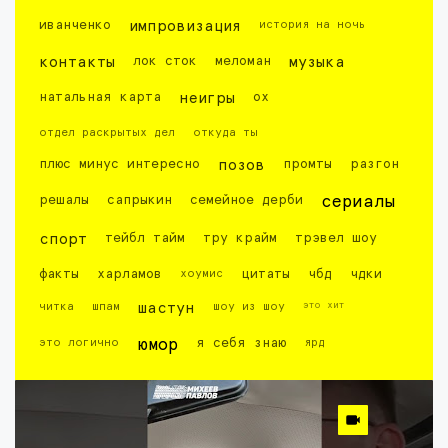
иванченко
импровизация
история на ночь
контакты
лок сток
меломан
музыка
натальная карта
неигры
ох
отдел раскрытых дел
откуда ты
плюс минус интересно
позов
промты
разгон
решалы
сапрыкин
семейное дерби
сериалы
спорт
тейбл тайм
тру крайм
трэвел шоу
факты
харламов
хоумис
цитаты
чбд
чдки
это хит
читка
шпам
шастун
шоу из шоу
это логично
юмор
я себя знаю
ярд