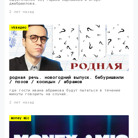
ошуительное хоу гарика харламова и игоря
джабраилова…
2 лет назад
vkвидео
родная речь. новогодний выпуск. бебуришвили
/ позов / косицын / абрамов
где гости ивана абрамова будут пытаться в течение
минуты говорить на случай…
2 лет назад
money mic