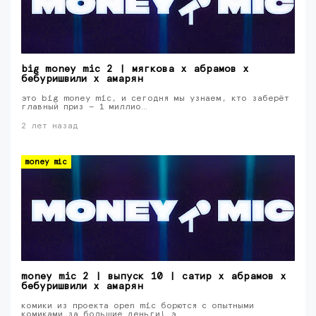
big money mic 2 | мягкова х абрамов х
бебуришвили х амарян
это big money mic, и сегодня мы узнаем, кто заберёт
главный приз — 1 миллио…
2 лет назад
money mic
money mic 2 | выпуск 10 | сатир х абрамов х
бебуришвили х амарян
комики из проекта open mic борются с опытными
комиками за большие деньги! э…