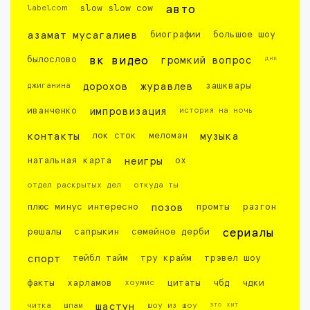
labelcom
slow slow cow
авто
азамат мусагалиев
биографии
большое шоу
днк
былослово
вк видео
громкий вопрос
джиганина
дорохов
журавлев
зашквары
иванченко
импровизация
история на ночь
контакты
лок сток
меломан
музыка
натальная карта
неигры
ох
отдел раскрытых дел
откуда ты
плюс минус интересно
позов
промты
разгон
решалы
сапрыкин
семейное дерби
сериалы
спорт
тейбл тайм
тру крайм
трэвел шоу
факты
харламов
хоумис
цитаты
чбд
чдки
это хит
читка
шпам
шастун
шоу из шоу