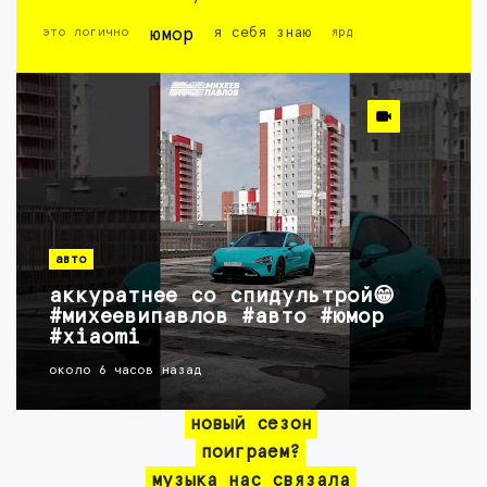
это логично
юмор
я себя знаю
ярд
авто
аккуратнее со спидультрой😁
#михеевипавлов #авто #юмор
#xiaomi
около 6 часов назад
новый сезон
поиграем?
музыка нас связала