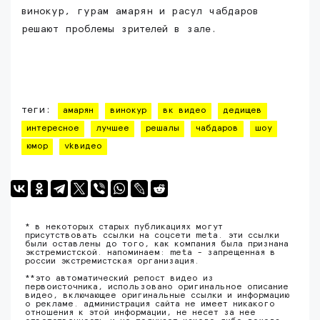
винокур, гурам амарян и расул чабдаров
решают проблемы зрителей в зале.
теги:
амарян
винокур
вк видео
дедищев
интересное
лучшее
решалы
чабдаров
шоу
юмор
vkвидео
* в некоторых старых публикациях могут
присутствовать ссылки на соцсети meta. эти ссылки
были оставлены до того, как компания была признана
экстремистской. напоминаем: meta - запрещенная в
россии экстремистская организация.
**это автоматический репост видео из
первоисточника, использовано оригинальное описание
видео, включающее оригинальные ссылки и информацию
о рекламе. администрация сайта не имеет никакого
отношения к этой информации, не несет за нее