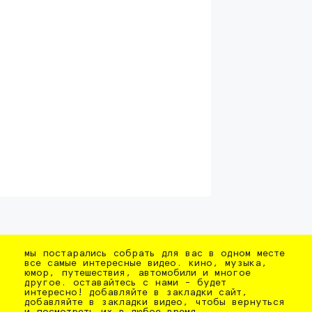
мы постарались собрать для вас в одном месте
все самые интересные видео. кино, музыка,
юмор, путешествия, автомобили и многое
другое. оставайтесь с нами - будет
интересно! добавляйте в закладки сайт,
добавляйте в закладки видео, чтобы вернуться