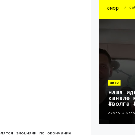
юмор
я се
авто
наша ид
канале 
#волга 
около 3 час
елятся эмоциями по окончанию