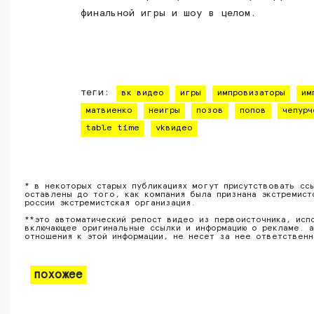
финальной игры и шоу в целом.
теги:
вк видео
игры
импровизаторы
им
матвиенко
неигры
позов
попов
чепурч
table time
vkвидео
* в некоторых старых публикациях могут присутствовать сс
оставлены до того, как компания была признана экстремист
россии экстремистская организация.
**это автоматический репост видео из первоисточника, исп
включающее оригинальные ссылки и информацию о рекламе. а
отношения к этой информации, не несет за нее ответствен
похожее