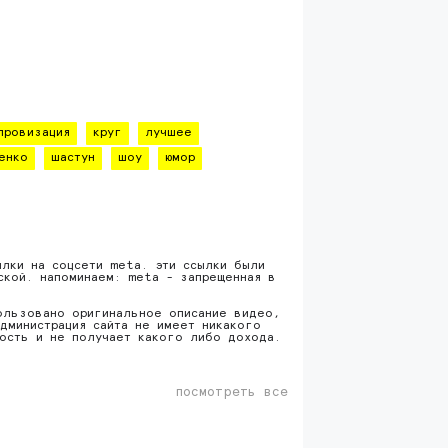
провизация
круг
лучшее
енко
шастун
шоу
юмор
ылки на соцсети meta. эти ссылки были
ской. напоминаем: meta - запрещенная в
ользовано оригинальное описание видео,
дминистрация сайта не имеет никакого
ность и не получает какого либо дохода.
посмотреть все