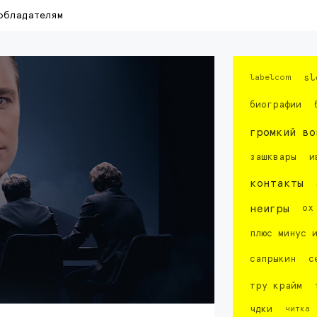
обладателям
labelcom
sl
биографии
громкий во
зашквары
и
контакты
неигры
ох
плюс минус 
сапрыкин
с
тру крайм
чдки
читка