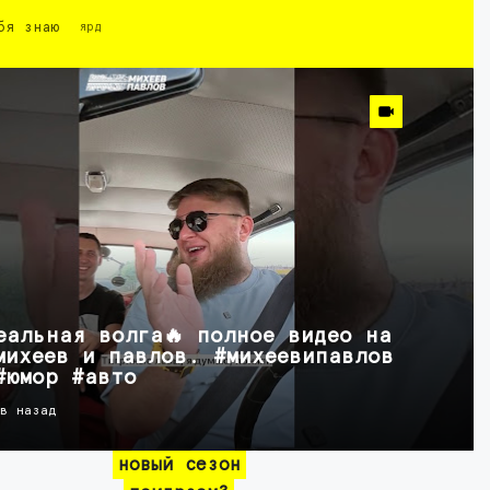
бя знаю
ярд
еальная волга🔥 полное видео на
михеев и павлов. #михеевипавлов
#юмор #авто
ов назад
новый сезон