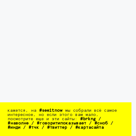
кажется, на
#seeitnow
мы собрали всё самое
интересное, но если этого вам мало,
посмотрите еще и эти сайты:
#brkng
/
#наволне
/
#говоритипоказывает
/
#сноб
/
#инди
/
#тчк
/
#твиттер
/
#картасайта