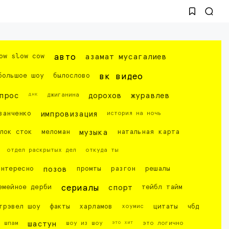
ow slow cow
авто
азамат мусагалиев
большое шоу
былослово
вк видео
днк
прос
джиганина
дорохов
журавлев
ванченко
импровизация
история на ночь
лок сток
меломан
музыка
натальная карта
отдел раскрытых дел
откуда ты
интересно
позов
промты
разгон
решалы
емейное дерби
сериалы
спорт
тейбл тайм
трэвел шоу
факты
харламов
хоумис
цитаты
чбд
это хит
шпам
шастун
шоу из шоу
это логично