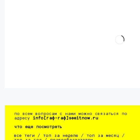
по всем вопросам с нами можно связаться по
адресу
info[гаф-гаф]seeitnow.ru
что еще посмотреть
все теги
/
топ за неделю
/
топ за месяц
/