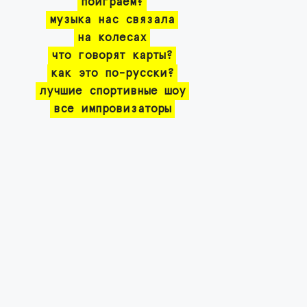
поиграем?
музыка нас связала
на колесах
что говорят карты?
как это по-русски?
лучшие спортивные шоу
все импровизаторы