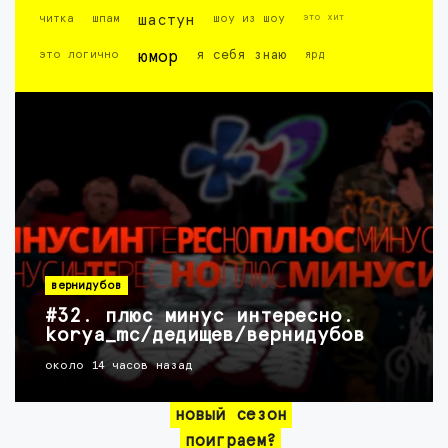
это хит
читка
шпам
шастун
шоу из шоу
это логично
юмор
я себя знаю
ярд
вернидубов
#32. плюс минус интересно.
korya_mc/дедищев/вернидубов
около 14 часов назад
новый сезон
поиграем?