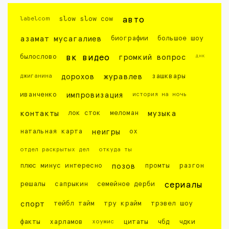
labelcom
slow slow cow
авто
азамат мусагалиев
биографии
большое шоу
днк
былослово
вк видео
громкий вопрос
джиганина
дорохов
журавлев
зашквары
иванченко
импровизация
история на ночь
контакты
лок сток
меломан
музыка
натальная карта
неигры
ох
отдел раскрытых дел
откуда ты
плюс минус интересно
позов
промты
разгон
решалы
сапрыкин
семейное дерби
сериалы
спорт
тейбл тайм
тру крайм
трэвел шоу
факты
харламов
хоумис
цитаты
чбд
чдки