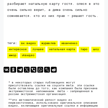
разбирают натальную карту гостя. олеся в это
очень сильно верит, а дима очень сильно
сомневается. кто из них прав — решает гость.
теги:
вк видео
журавлев
иванченко
интересное
лучшее
натальная карта
таро
шоу
юмор
vkвидео
* в некоторых старых публикациях могут
присутствовать ссылки на соцсети meta. эти ссылки
были оставлены до того, как компания была признана
экстремистской. напоминаем: meta - запрещенная в
россии экстремистская организация.
**это автоматический репост видео из
первоисточника, использовано оригинальное описание
видео, включающее оригинальные ссылки и информацию