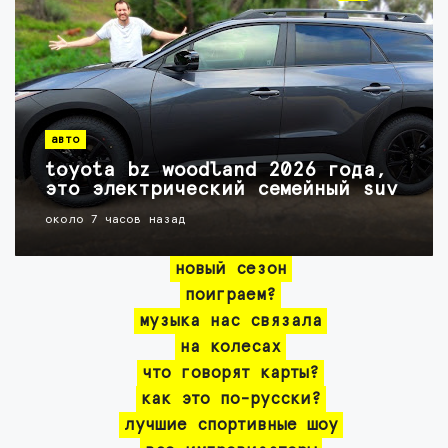
авто
toyota bz woodland 2026 года,
это электрический семейный suv
около 7 часов назад
новый сезон
поиграем?
музыка нас связала
на колесах
что говорят карты?
как это по-русски?
лучшие спортивные шоу