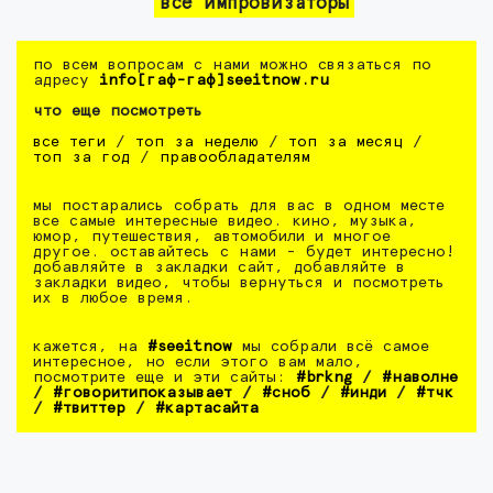
все импровизаторы
по всем вопросам с нами можно связаться по
адресу
info[гаф-гаф]seeitnow.ru
что еще посмотреть
все теги
/
топ за неделю
/
топ за месяц
/
топ за год
/
правообладателям
мы постарались собрать для вас в одном месте
все самые интересные видео. кино, музыка,
юмор, путешествия, автомобили и многое
другое. оставайтесь с нами - будет интересно!
добавляйте в закладки сайт, добавляйте в
закладки видео, чтобы вернуться и посмотреть
их в любое время.
кажется, на
#seeitnow
мы собрали всё самое
интересное, но если этого вам мало,
посмотрите еще и эти сайты:
#brkng
/
#наволне
/
#говоритипоказывает
/
#сноб
/
#инди
/
#тчк
/
#твиттер
/
#картасайта