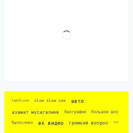
labelcom
slow slow cow
авто
азамат мусагалиев
биографии
большое шоу
днк
былослово
вк видео
громкий вопрос