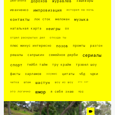
джиганина
дорохов
журавлев
зашквары
иванченко
импровизация
история на ночь
контакты
лок сток
меломан
музыка
натальная карта
неигры
ох
отдел раскрытых дел
откуда ты
плюс минус интересно
позов
промты
разгон
решалы
сапрыкин
семейное дерби
сериалы
спорт
тейбл тайм
тру крайм
трэвел шоу
факты
харламов
хоумис
цитаты
чбд
чдки
это хит
читка
шпам
шастун
шоу из шоу
это логично
юмор
я себя знаю
ярд