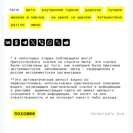
теги:
авто
внутренний туризм
дорохов
лучшее
михеев и павлов
на урале за уралом
путешествия
разгон
юмор
* в некоторых старых публикациях могут
присутствовать ссылки на соцсети meta. эти ссылки
были оставлены до того, как компания была признана
экстремистской. напоминаем: meta - запрещенная в
россии экстремистская организация.
**это автоматический репост видео из
первоисточника, использовано оригинальное описание
видео, включающее оригинальные ссылки и информацию
о рекламе. администрация сайта не имеет никакого
отношения к этой информации, не несет за нее
ответственность и не получает какого либо дохода.
похожее
посмотреть все