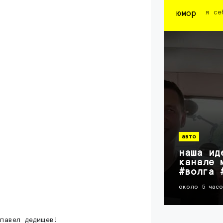
юмор
я се
авто
наша ид
канале 
#волга 
около 5 час
павел дедищев!