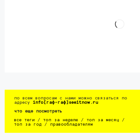
по всем вопросам с нами можно связаться по
адресу
info[гаф-гаф]seeitnow.ru
что еще посмотреть
все теги
/
топ за неделю
/
топ за месяц
/
топ за год
/
правообладателям