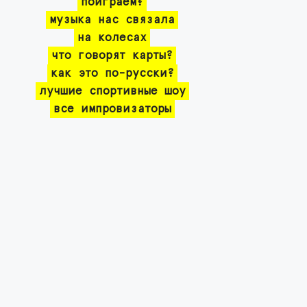
поиграем?
музыка нас связала
на колесах
что говорят карты?
как это по-русски?
лучшие спортивные шоу
все импровизаторы