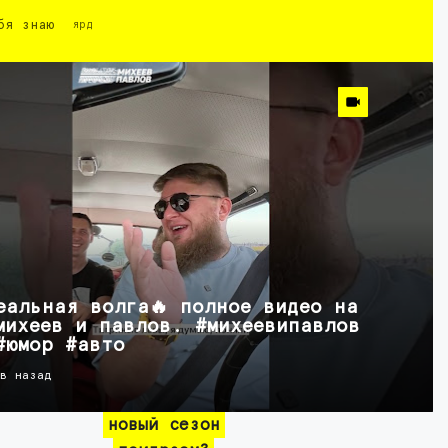
бя знаю
ярд
еальная волга🔥 полное видео на
михеев и павлов. #михеевипавлов
#юмор #авто
ов назад
новый сезон