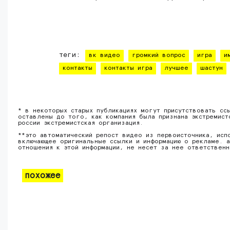
теги:
вк видео
громкий вопрос
игра
и
контакты
контакты игра
лучшее
шастун
* в некоторых старых публикациях могут присутствовать сс
оставлены до того, как компания была признана экстремист
россии экстремистская организация.
**это автоматический репост видео из первоисточника, исп
включающее оригинальные ссылки и информацию о рекламе. а
отношения к этой информации, не несет за нее ответствен
похожее