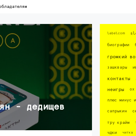
обладателям
labelcom
sl
биографии
громкий во
зашквары
и
контакты
неигры
ох
плюс минус 
ян - дедищев
сапрыкин
с
тру крайм
чдки
читка