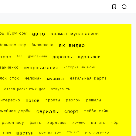
ow slow cow
авто
азамат мусагалиев
большое шоу
былослово
вк видео
днк
прос
джиганина
дорохов
журавлев
ванченко
импровизация
история на ночь
лок сток
меломан
музыка
натальная карта
отдел раскрытых дел
откуда ты
интересно
позов
промты
разгон
решалы
емейное дерби
сериалы
спорт
тейбл тайм
трэвел шоу
факты
харламов
хоумис
цитаты
чбд
это хит
шпам
шастун
шоу из шоу
это логично