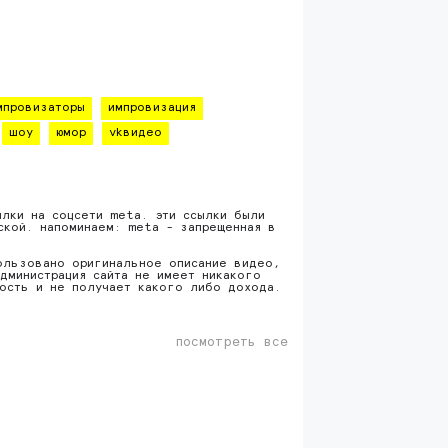
мпровизаторы
импровизация
шоу
юмор
vkвидео
ылки на соцсети meta. эти ссылки были
ской. напоминаем: meta - запрещенная в
ользовано оригинальное описание видео,
дминистрация сайта не имеет никакого
ность и не получает какого либо дохода.
посмотреть все