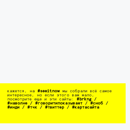
кажется, на
#seeitnow
мы собрали всё самое
интересное, но если этого вам мало,
посмотрите еще и эти сайты:
#brkng
/
#наволне
/
#говоритипоказывает
/
#сноб
/
#инди
/
#тчк
/
#твиттер
/
#картасайта