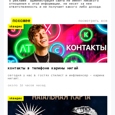
о рекламе. администрация сайта не имеет никакого
отношения к этой информации, не несет за нее
ответственность и не получает какого либо дохода.
похожее
посмотреть все
vkвидео
контакты в телефоне карины нигай
сегодня у нас в гостях стилист и инфлюенсер – карина
нигай!…
около 16 часов назад
vkвидео