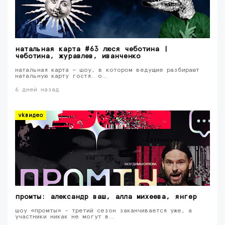
натальная карта #63 люся чеботина |
чеботина, журавлев, иванченко
натальная карта — шоу, в котором ведущие разбирают
натальную карту гостя. о…
6 дней назад
vkвидео
промты: александр ваш, алла михеева, янгер
шоу «промты» - третий сезон заканчивается уже, а
участники никак не могут в…