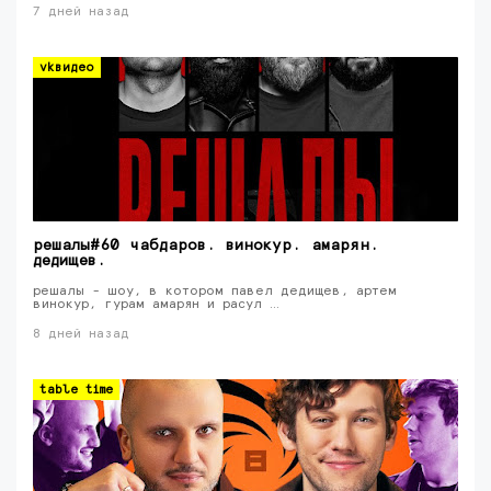
7 дней назад
vkвидео
решалы#60 чабдаров. винокур. амарян.
дедищев.
решалы - шоу, в котором павел дедищев, артем
винокур, гурам амарян и расул …
8 дней назад
table time