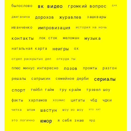
днк
былослово
вк видео
громкий вопрос
джиганина
дорохов
журавлев
зашквары
иванченко
импровизация
история на ночь
контакты
лок сток
меломан
музыка
натальная карта
неигры
ох
отдел раскрытых дел
откуда ты
плюс минус интересно
позов
промты
разгон
решалы
сапрыкин
семейное дерби
сериалы
спорт
тейбл тайм
тру крайм
трэвел шоу
факты
харламов
хоумис
цитаты
чбд
чдки
это хит
читка
шпам
шастун
шоу из шоу
это логично
юмор
я себя знаю
ярд