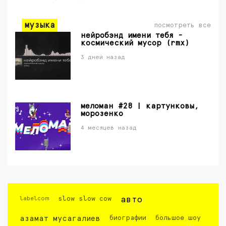
музыка
посмотреть все
нейробэнд имени тебя -
космический мусор (rmx)
3 дней назад
меломан #28 | картунковы,
морозенко
4 месяцев назад
labelcom
slow slow cow
авто
азамат мусагалиев
биографии
большое шоу