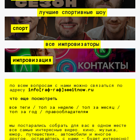
лучшие спортивные шоу
спорт
все импровизаторы
импровизация
по всем вопросам с нами можно связаться по
адресу
info[гаф-гаф]seeitnow.ru
что еще посмотреть
все теги
/
топ за неделю
/
топ за месяц
/
топ за год
/
правообладателям
мы постарались собрать для вас в одном месте
все самые интересные видео. кино, музыка,
юмор, путешествия, автомобили и многое
другое. оставайтесь с нами - будет интересно!