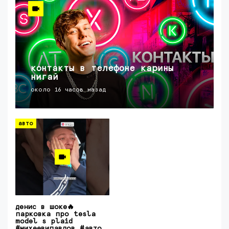
контакты в телефоне карины
нигай
около 16 часов назад
авто
денис в шоке🔥
парковка про tesla
model s plaid
#михеевипавлов #авто