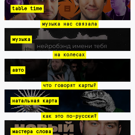
table time
музыка нас связала
музыка
на колесах
авто
что говорят карты?
натальная карта
как это по-русски?
мастера слова