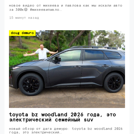
новое видео от михеева и павлова:как мы искали авто
за 300к😄 #михеевипавло…
15 минут назад
doug demuro
toyota bz woodland 2026 года, это
электрический семейный suv
новый обзор от дага демуро: toyota bz woodland 2026
года, это электрический…