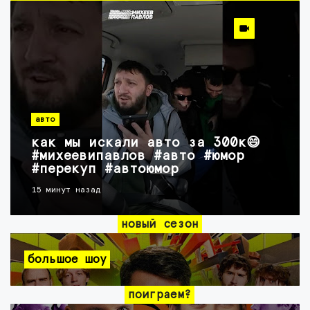
авто
как мы искали авто за 300к😄
#михеевипавлов #авто #юмор
#перекуп #автоюмор
15 минут назад
новый сезон
большое шоу
поиграем?