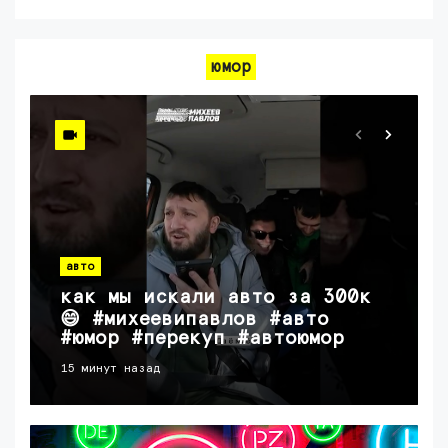
юмор
авто
как мы искали авто за 300к
😄 #михеевипавлов #авто
#юмор #перекуп #автоюмор
15 минут назад