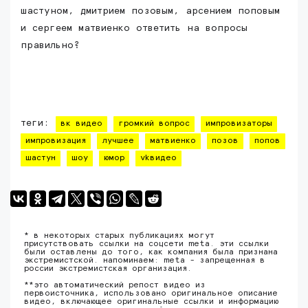
шастуном, дмитрием позовым, арсением поповым
и сергеем матвиенко ответить на вопросы
правильно?
теги:
вк видео
громкий вопрос
импровизаторы
импровизация
лучшее
матвиенко
позов
попов
шастун
шоу
юмор
vkвидео
* в некоторых старых публикациях могут
присутствовать ссылки на соцсети meta. эти ссылки
были оставлены до того, как компания была признана
экстремистской. напоминаем: meta - запрещенная в
россии экстремистская организация.
**это автоматический репост видео из
первоисточника, использовано оригинальное описание
видео, включающее оригинальные ссылки и информацию