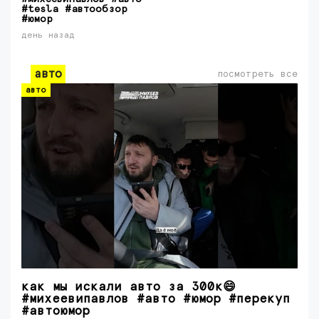
#tesla #автообзор
#юмор
день назад
авто
посмотреть все
авто
как мы искали авто за 300к😄
#михеевипавлов #авто #юмор #перекуп
#автоюмор