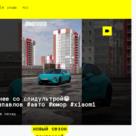
бя знаю
ярд
нее со спидультрой😁
ипавлов #авто #юмор #xiaomi
ов назад
новый сезон