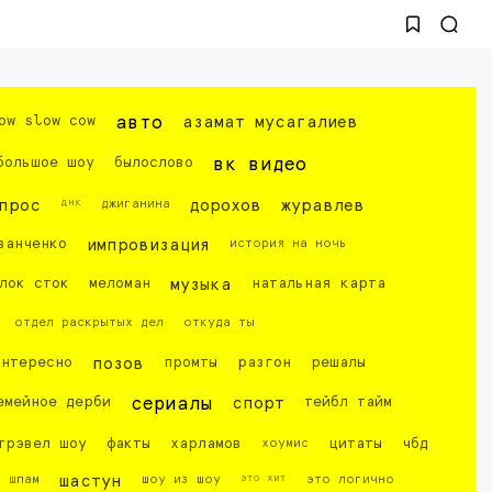
ow slow cow
авто
азамат мусагалиев
большое шоу
былослово
вк видео
днк
прос
джиганина
дорохов
журавлев
ванченко
импровизация
история на ночь
лок сток
меломан
музыка
натальная карта
отдел раскрытых дел
откуда ты
интересно
позов
промты
разгон
решалы
емейное дерби
сериалы
спорт
тейбл тайм
трэвел шоу
факты
харламов
хоумис
цитаты
чбд
это хит
шпам
шастун
шоу из шоу
это логично