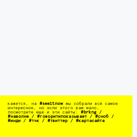
кажется, на
#seeitnow
мы собрали всё самое
интересное, но если этого вам мало,
посмотрите еще и эти сайты:
#brkng
/
#наволне
/
#говоритипоказывает
/
#сноб
/
#инди
/
#тчк
/
#твиттер
/
#картасайта