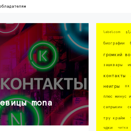
обладателям
labelcom
sl
биографии
громкий во
зашквары
и
контакты
неигры
ох
плюс минус 
евицы mona
сапрыкин
с
тру крайм
чдки
читка