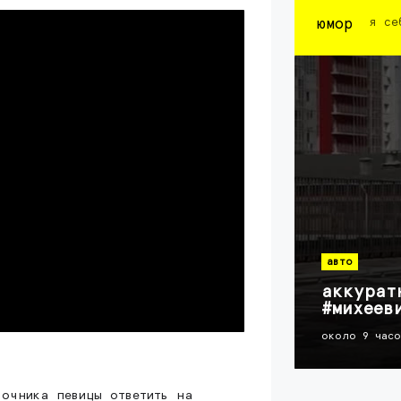
юмор
я се
авто
аккурат
#михеев
около 9 час
вочника певицы ответить на