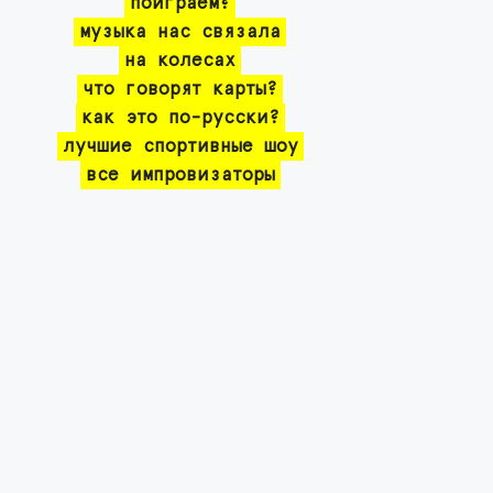
поиграем?
музыка нас связала
на колесах
что говорят карты?
как это по-русски?
лучшие спортивные шоу
все импровизаторы