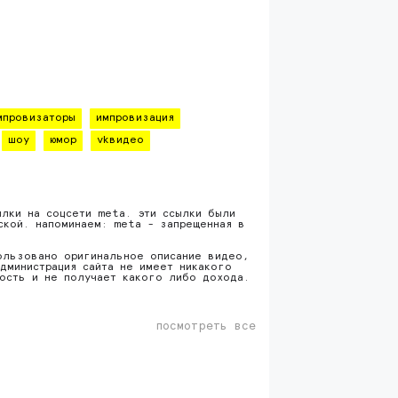
мпровизаторы
импровизация
шоу
юмор
vkвидео
ылки на соцсети meta. эти ссылки были
ской. напоминаем: meta - запрещенная в
ользовано оригинальное описание видео,
дминистрация сайта не имеет никакого
ность и не получает какого либо дохода.
посмотреть все