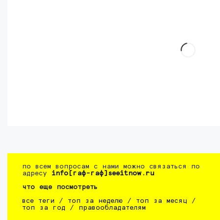
по всем вопросам с нами можно связаться по
адресу
info[гаф-гаф]seeitnow.ru
что еще посмотреть
все теги
/
топ за неделю
/
топ за месяц
/
топ за год
/
правообладателям