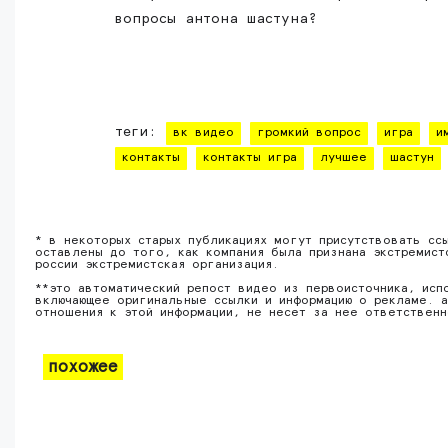
вопросы антона шастуна?
теги:
вк видео
громкий вопрос
игра
и
контакты
контакты игра
лучшее
шастун
* в некоторых старых публикациях могут присутствовать сс
оставлены до того, как компания была признана экстремист
россии экстремистская организация.
**это автоматический репост видео из первоисточника, исп
включающее оригинальные ссылки и информацию о рекламе. а
отношения к этой информации, не несет за нее ответствен
похожее