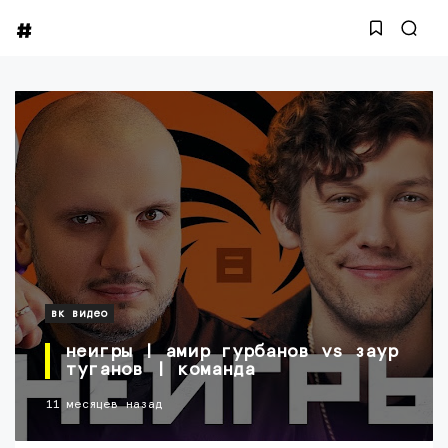
вк видео
неигры | амир гурбанов vs заур
туганов | команда
11 месяцев назад