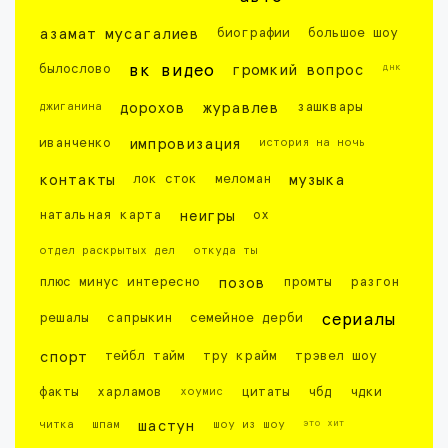
азамат мусагалиев
биографии
большое шоу
днк
былослово
вк видео
громкий вопрос
джиганина
дорохов
журавлев
зашквары
иванченко
импровизация
история на ночь
контакты
лок сток
меломан
музыка
натальная карта
неигры
ох
отдел раскрытых дел
откуда ты
плюс минус интересно
позов
промты
разгон
решалы
сапрыкин
семейное дерби
сериалы
спорт
тейбл тайм
тру крайм
трэвел шоу
факты
харламов
хоумис
цитаты
чбд
чдки
это хит
читка
шпам
шастун
шоу из шоу