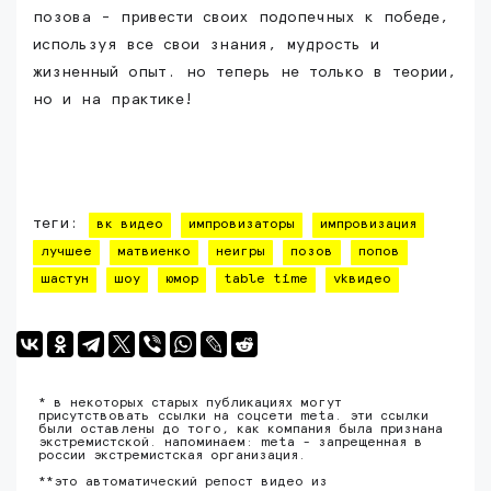
позова - привести своих подопечных к победе,
используя все свои знания, мудрость и
жизненный опыт. но теперь не только в теории,
но и на практике!
теги:
вк видео
импровизаторы
импровизация
лучшее
матвиенко
неигры
позов
попов
шастун
шоу
юмор
table time
vkвидео
* в некоторых старых публикациях могут
присутствовать ссылки на соцсети meta. эти ссылки
были оставлены до того, как компания была признана
экстремистской. напоминаем: meta - запрещенная в
россии экстремистская организация.
**это автоматический репост видео из