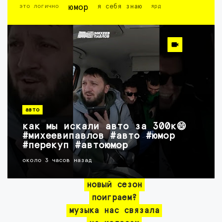
это логично
юмор
я себя знаю
ярд
авто
как мы искали авто за 300к😄
#михеевипавлов #авто #юмор
#перекуп #автоюмор
около 3 часов назад
новый сезон
поиграем?
музыка нас связала