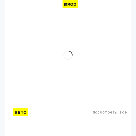
юмор
авто
посмотреть все