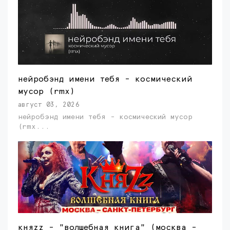
нейробэнд имени тебя - космический
мусор (rmx)
август 03, 2026
нейробэнд имени тебя - космический мусор
(rmx...
княzz - "волшебная книга" (москва -