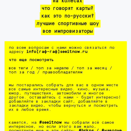
на колесах
что говорят карты?
как это по-русски?
лучшие спортивные шоу
все импровизаторы
по всем вопросам с нами можно связаться по
адресу
info[гаф-гаф]seeitnow.ru
что еще посмотреть
все теги
/
топ за неделю
/
топ за месяц
/
топ за год
/
правообладателям
мы постарались собрать для вас в одном месте
все самые интересные видео. кино, музыка,
юмор, путешествия, автомобили и многое
другое. оставайтесь с нами - будет интересно!
добавляйте в закладки сайт, добавляйте в
закладки видео, чтобы вернуться и посмотреть
их в любое время.
кажется, на
#seeitnow
мы собрали всё самое
интересное, но если этого вам мало,
посмотрите еще и эти сайты:
#brkng
/
#наволне