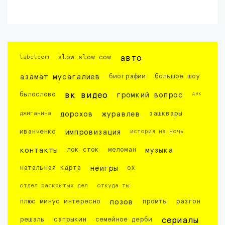
labelcom
slow slow cow
авто
азамат мусагалиев
биографии
большое шоу
днк
былослово
вк видео
громкий вопрос
джиганина
дорохов
журавлев
зашквары
иванченко
импровизация
история на ночь
контакты
лок сток
меломан
музыка
натальная карта
неигры
ох
отдел раскрытых дел
откуда ты
плюс минус интересно
позов
промты
разгон
решалы
сапрыкин
семейное дерби
сериалы