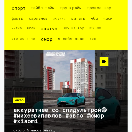
спорт
тейбл тайм
тру крайм
трэвел шоу
факты
харламов
хоумис
цитаты
чбд
чдки
это хит
читка
шпам
шастун
шоу из шоу
это логично
юмор
я себя знаю
ярд
авто
аккуратнее со спидультрой😁
#михеевипавлов #авто #юмор
#xiaomi
около 5 часов назад