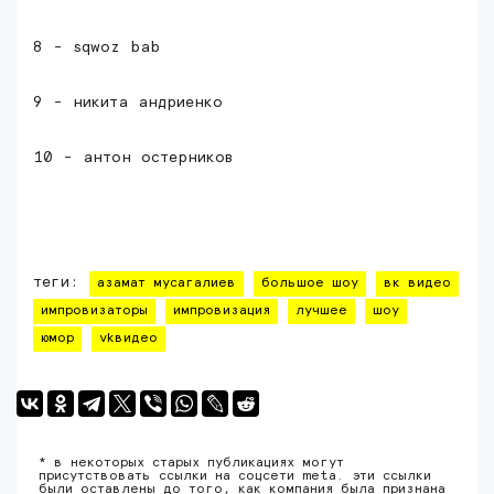
8 - sqwoz bab
9 - никита андриенко
10 - антон остерников
теги:
азамат мусагалиев
большое шоу
вк видео
импровизаторы
импровизация
лучшее
шоу
юмор
vkвидео
* в некоторых старых публикациях могут
присутствовать ссылки на соцсети meta. эти ссылки
были оставлены до того, как компания была признана