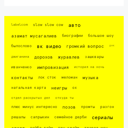
labelcom
slow slow cow
авто
азамат мусагалиев
биографии
большое шоу
днк
былослово
вк видео
громкий вопрос
джиганина
дорохов
журавлев
зашквары
иванченко
импровизация
история на ночь
контакты
лок сток
меломан
музыка
натальная карта
неигры
ох
отдел раскрытых дел
откуда ты
плюс минус интересно
позов
промты
разгон
решалы
сапрыкин
семейное дерби
сериалы