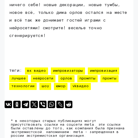
ничего себе! новые декорации, новые тумбы,
новое всё, только дима орлов остался на месте
и всё так же донимает гостей играми с
нейросетями! смотрите! веселье точно
сгенерируется!
теги:
вк видео
импровизаторы
импровизация
лучшее
нейросети
орлов
промпты
промты
технологии
шоу
юмор
vkвидео
* в некоторых старых публикациях могут
присутствовать ссылки на соцсети meta. эти ссылки
были оставлены до того, как компания была признана
экстремистской. напоминаем: meta - запрещенная в
россии экстремистская организация.