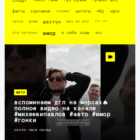
спорт
тейбл тайм
тру крайм
трэвел шоу
факты
харламов
хоумис
цитаты
чбд
чдки
это хит
читка
шпам
шастун
шоу из шоу
это логично
юмор
я себя знаю
ярд
авто
вспоминаем дгл на мерсах🔥
полное видео на канале
#михеевипавлов #авто #юмор
#гонки
около часа назад