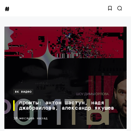
вк видео
промты: антон шастун, надя
джабраилова, александр якушев
10 месяцев назад