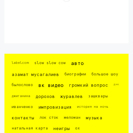
labelcom
slow slow cow
авто
азамат мусагалиев
биографии
большое шоу
днк
былослово
вк видео
громкий вопрос
джиганина
дорохов
журавлев
зашквары
иванченко
импровизация
история на ночь
контакты
лок сток
меломан
музыка
натальная карта
неигры
ох