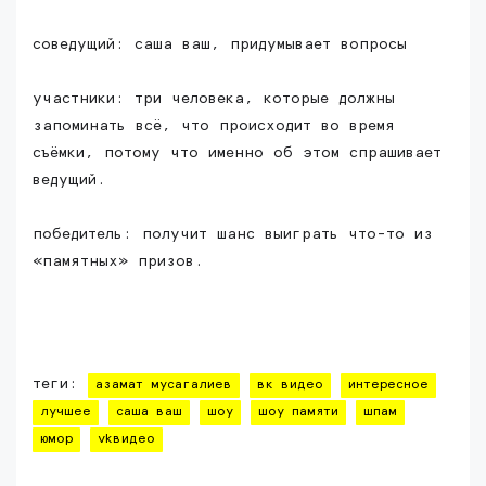
соведущий: саша ваш, придумывает вопросы
участники: три человека, которые должны
запоминать всё, что происходит во время
съёмки, потому что именно об этом спрашивает
ведущий.
победитель: получит шанс выиграть что-то из
«памятных» призов.
теги:
азамат мусагалиев
вк видео
интересное
лучшее
саша ваш
шоу
шоу памяти
шпам
юмор
vkвидео