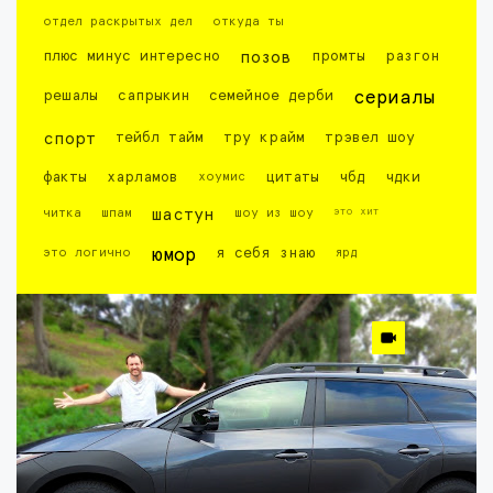
отдел раскрытых дел
откуда ты
плюс минус интересно
позов
промты
разгон
решалы
сапрыкин
семейное дерби
сериалы
спорт
тейбл тайм
тру крайм
трэвел шоу
факты
харламов
хоумис
цитаты
чбд
чдки
это хит
читка
шпам
шастун
шоу из шоу
это логично
юмор
я себя знаю
ярд