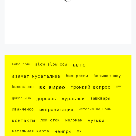
labelcom
slow slow cow
авто
азамат мусагалиев
биографии
большое шоу
днк
былослово
вк видео
громкий вопрос
джиганина
дорохов
журавлев
зашквары
иванченко
импровизация
история на ночь
контакты
лок сток
меломан
музыка
натальная карта
неигры
ох