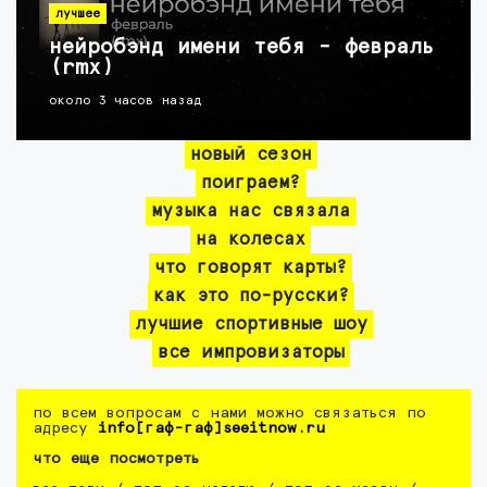
лучшее
нейробэнд имени тебя - февраль
(rmx)
около 3 часов назад
новый сезон
поиграем?
музыка нас связала
на колесах
что говорят карты?
как это по-русски?
лучшие спортивные шоу
все импровизаторы
по всем вопросам с нами можно связаться по
адресу
info[гаф-гаф]seeitnow.ru
что еще посмотреть