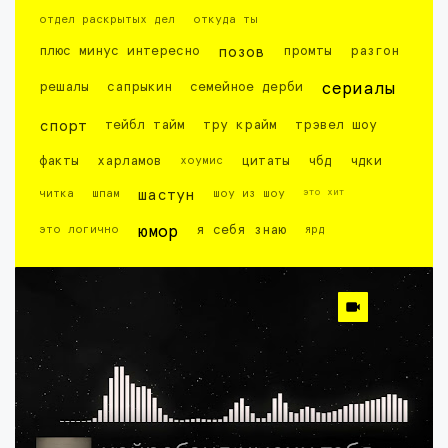
отдел раскрытых дел
откуда ты
плюс минус интересно
позов
промты
разгон
решалы
сапрыкин
семейное дерби
сериалы
спорт
тейбл тайм
тру крайм
трэвел шоу
факты
харламов
хоумис
цитаты
чбд
чдки
это хит
читка
шпам
шастун
шоу из шоу
это логично
юмор
я себя знаю
ярд