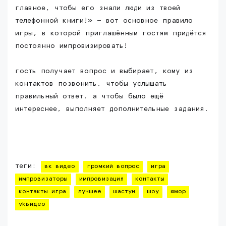
главное, чтобы его знали люди из твоей
телефонной книги!» — вот основное правило
игры, в которой приглашённым гостям придётся
постоянно импровизировать!
гость получает вопрос и выбирает, кому из
контактов позвонить, чтобы услышать
правильный ответ. а чтобы было ещё
интереснее, выполняет дополнительные задания.
теги:
вк видео
громкий вопрос
игра
импровизаторы
импровизация
контакты
контакты игра
лучшее
шастун
шоу
юмор
vkвидео