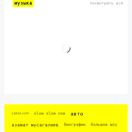
музыка
посмотреть все
labelcom
slow slow cow
авто
азамат мусагалиев
биографии
большое шоу