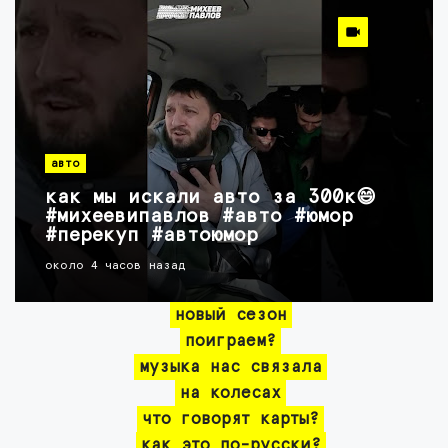
авто
как мы искали авто за 300к😄
#михеевипавлов #авто #юмор
#перекуп #автоюмор
около 4 часов назад
новый сезон
поиграем?
музыка нас связала
на колесах
что говорят карты?
как это по-русски?