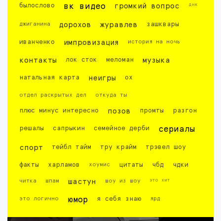
днк
былослово
вк видео
громкий вопрос
джиганина
дорохов
журавлев
зашквары
иванченко
импровизация
история на ночь
контакты
лок сток
меломан
музыка
натальная карта
неигры
ох
отдел раскрытых дел
откуда ты
плюс минус интересно
позов
промты
разгон
решалы
сапрыкин
семейное дерби
сериалы
спорт
тейбл тайм
тру крайм
трэвел шоу
факты
харламов
хоумис
цитаты
чбд
чдки
это хит
читка
шпам
шастун
шоу из шоу
это логично
юмор
я себя знаю
ярд