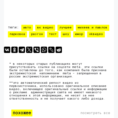
теги:
авто
вк видео
лучшее
михеев и павлов
парковка
разгон
тест
шоу
юмор
vkвидео
* в некоторых старых публикациях могут
присутствовать ссылки на соцсети meta. эти ссылки
были оставлены до того, как компания была признана
экстремистской. напоминаем: meta - запрещенная в
россии экстремистская организация.
**это автоматический репост видео из
первоисточника, использовано оригинальное описание
видео, включающее оригинальные ссылки и информацию
о рекламе. администрация сайта не имеет никакого
отношения к этой информации, не несет за нее
ответственность и не получает какого либо дохода.
похожее
посмотреть все