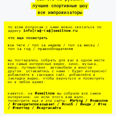
лучшие спортивные шоу
все импровизаторы
по всем вопросам с нами можно связаться по
адресу
info[гаф-гаф]seeitnow.ru
что еще посмотреть
все теги
/
топ за неделю
/
топ за месяц
/
топ за год
/
правообладателям
мы постарались собрать для вас в одном месте
все самые интересные видео. кино, музыка,
юмор, путешествия, автомобили и многое
другое. оставайтесь с нами - будет интересно!
добавляйте в закладки сайт, добавляйте в
закладки видео, чтобы вернуться и посмотреть
их в любое время.
кажется, на
#seeitnow
мы собрали всё самое
интересное, но если этого вам мало,
посмотрите еще и эти сайты:
#brkng
/
#наволне
/
#говоритипоказывает
/
#сноб
/
#инди
/
#тчк
/
#твиттер
/
#картасайта