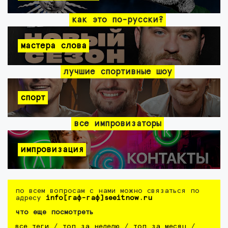
как это по-русски?
мастера слова
лучшие спортивные шоу
спорт
все импровизаторы
импровизация
по всем вопросам с нами можно связаться по
адресу
info[гаф-гаф]seeitnow.ru
что еще посмотреть
все теги
/
топ за неделю
/
топ за месяц
/