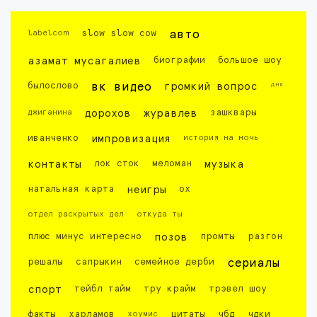
labelcom
slow slow cow
авто
азамат мусагалиев
биографии
большое шоу
днк
былослово
вк видео
громкий вопрос
джиганина
дорохов
журавлев
зашквары
иванченко
импровизация
история на ночь
контакты
лок сток
меломан
музыка
натальная карта
неигры
ох
отдел раскрытых дел
откуда ты
плюс минус интересно
позов
промты
разгон
решалы
сапрыкин
семейное дерби
сериалы
спорт
тейбл тайм
тру крайм
трэвел шоу
факты
харламов
хоумис
цитаты
чбд
чдки