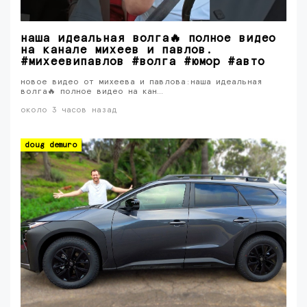
наша идеальная волга🔥 полное видео
на канале михеев и павлов.
#михеевипавлов #волга #юмор #авто
новое видео от михеева и павлова:наша идеальная
волга🔥 полное видео на кан…
около 3 часов назад
doug demuro