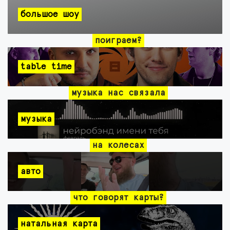
большое шоу
поиграем?
table time
музыка нас связала
музыка
на колесах
авто
что говорят карты?
натальная карта