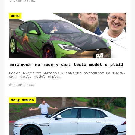
5 дней назад
авто
автопилот на тысячу сил! tesla model s plaid
новое видео от михеева и павлова:автопилот на тысячу
сил! tesla model s pla…
6 дней назад
doug demuro