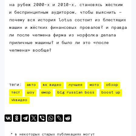
на рубеж 2000-х и 2010-х, становясь жёстким
и беспринципным аудитором, чтобы выяснить —
почему вся история lotus состоит из блестящих
машин и жёстких финансовых провалов? и правда
ли после чепмена фирма из норфолка делала
приличные машины? и было ли это «после
чепмена» вообще?
теги:
авто
вк видео
лучшее
мото
обзор
тест
шоу
юмор
big russian boss
boost up
vkвидео
* в некоторых старых публикациях могут