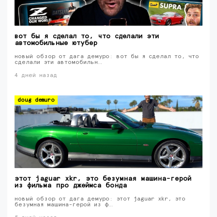
вот бы я сделал то, что сделали эти
автомобильные ютубер
новый обзор от дага демуро: вот бы я сделал то, что
сделали эти автомобильн…
4 дней назад
doug demuro
этот jaguar xkr, это безумная машина-герой
из фильма про джеймса бонда
новый обзор от дага демуро: этот jaguar xkr, это
безумная машина-герой из ф…