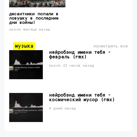
десантники попали в
ловушку в последние
дни войны!
около месяца назад
музыка
посмотреть все
нейробэнд имени тебя -
февраль (rmx)
около 22 часов назад
нейробэнд имени тебя -
космический мусор (rmx)
4 дней назад