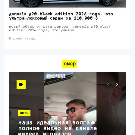
genesis g90 black edition 2026 года, это
ультра-люксовый седан за 110,000 $
новый обзор от дага демуро: genesis g90 black
edition 2026 года, это ультра…
8 дней назад
юмор
авто
наша идеальная волга🔥
полное видео на канале
михеев и павлов.