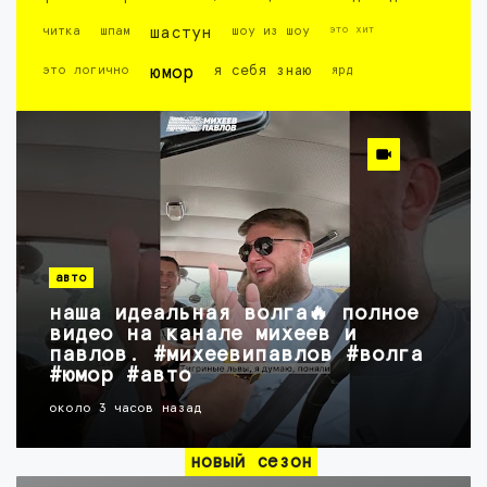
это хит
читка
шпам
шастун
шоу из шоу
это логично
юмор
я себя знаю
ярд
авто
наша идеальная волга🔥 полное
видео на канале михеев и
павлов. #михеевипавлов #волга
#юмор #авто
около 3 часов назад
новый сезон