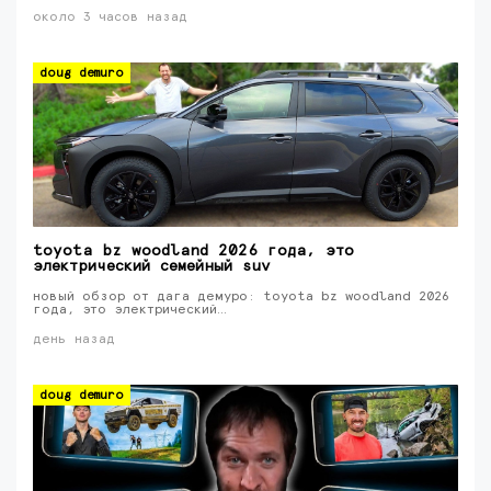
около 3 часов назад
doug demuro
toyota bz woodland 2026 года, это
электрический семейный suv
новый обзор от дага демуро: toyota bz woodland 2026
года, это электрический…
день назад
doug demuro