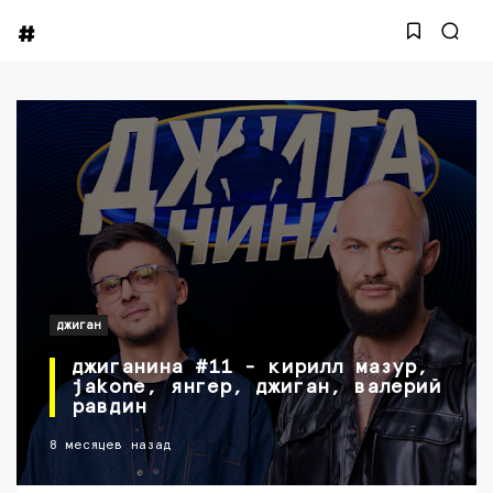
джиган
джиганина #11 - кирилл мазур,
jakone, янгер, джиган, валерий
равдин
8 месяцев назад