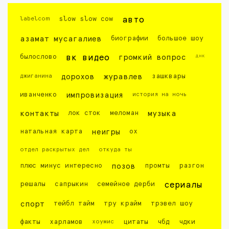
labelcom
slow slow cow
авто
азамат мусагалиев
биографии
большое шоу
днк
былослово
вк видео
громкий вопрос
джиганина
дорохов
журавлев
зашквары
иванченко
импровизация
история на ночь
контакты
лок сток
меломан
музыка
натальная карта
неигры
ох
отдел раскрытых дел
откуда ты
плюс минус интересно
позов
промты
разгон
решалы
сапрыкин
семейное дерби
сериалы
спорт
тейбл тайм
тру крайм
трэвел шоу
факты
харламов
хоумис
цитаты
чбд
чдки