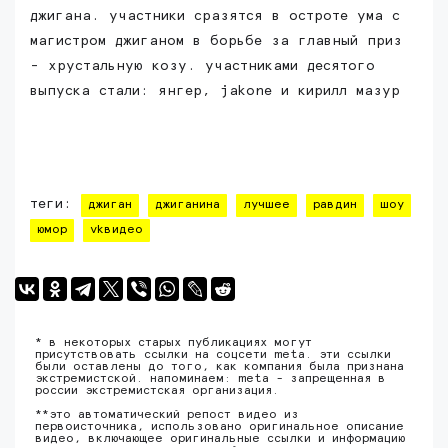
джигана. участники сразятся в остроте ума с
магистром джиганом в борьбе за главный приз
- хрустальную козу. участниками десятого
выпуска стали: янгер, jakone и кирилл мазур
теги:
джиган
джиганина
лучшее
равдин
шоу
юмор
vkвидео
* в некоторых старых публикациях могут
присутствовать ссылки на соцсети meta. эти ссылки
были оставлены до того, как компания была признана
экстремистской. напоминаем: meta - запрещенная в
россии экстремистская организация.
**это автоматический репост видео из
первоисточника, использовано оригинальное описание
видео, включающее оригинальные ссылки и информацию