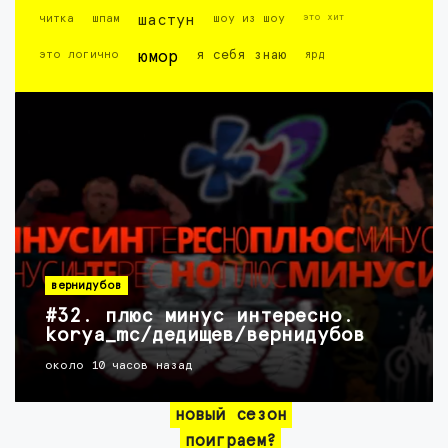
это хит
читка
шпам
шастун
шоу из шоу
это логично
юмор
я себя знаю
ярд
вернидубов
#32. плюс минус интересно.
korya_mc/дедищев/вернидубов
около 10 часов назад
новый сезон
поиграем?