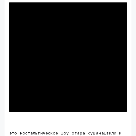
это ностальгическое шоу отара кушанашвили и