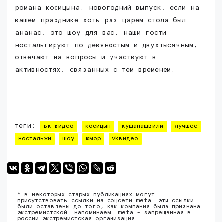
романа косицына. новогодний выпуск, если на
вашем празднике хоть раз царем стола был
ананас, это шоу для вас. наши гости
ностальгируют по девяностым и двухтысячным,
отвечают на вопросы и участвуют в
активностях, связанных с тем временем.
теги:
вк видео
косицын
кушанашвили
лучшее
ностальжи
шоу
юмор
vkвидео
* в некоторых старых публикациях могут
присутствовать ссылки на соцсети meta. эти ссылки
были оставлены до того, как компания была признана
экстремистской. напоминаем: meta - запрещенная в
россии экстремистская организация.