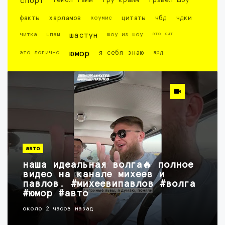
спорт
тейбл тайм
тру крайм
трэвел шоу
факты
харламов
хоумис
цитаты
чбд
чдки
это хит
читка
шпам
шастун
шоу из шоу
это логично
юмор
я себя знаю
ярд
авто
наша идеальная волга🔥 полное
видео на канале михеев и
павлов. #михеевипавлов #волга
#юмор #авто
около 2 часов назад