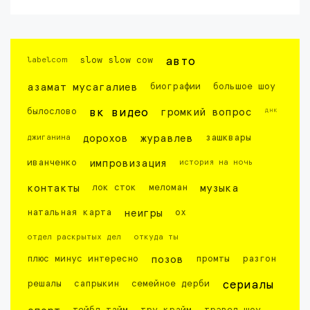
labelcom
slow slow cow
авто
азамат мусагалиев
биографии
большое шоу
днк
былослово
вк видео
громкий вопрос
джиганина
дорохов
журавлев
зашквары
иванченко
импровизация
история на ночь
контакты
лок сток
меломан
музыка
натальная карта
неигры
ох
отдел раскрытых дел
откуда ты
плюс минус интересно
позов
промты
разгон
решалы
сапрыкин
семейное дерби
сериалы