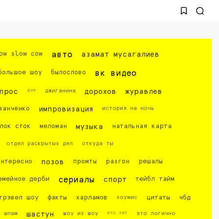
ow slow cow
авто
азамат мусагалиев
большое шоу
былослово
вк видео
днк
прос
джиганина
дорохов
журавлев
ванченко
импровизация
история на ночь
лок сток
меломан
музыка
натальная карта
отдел раскрытых дел
откуда ты
интересно
позов
промты
разгон
решалы
емейное дерби
сериалы
спорт
тейбл тайм
трэвел шоу
факты
харламов
хоумис
цитаты
чбд
это хит
шпам
шастун
шоу из шоу
это логично