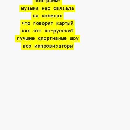
поиграем?
музыка нас связала
на колесах
что говорят карты?
как это по-русски?
лучшие спортивные шоу
все импровизаторы