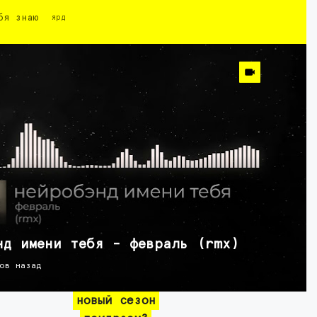
бя знаю
ярд
нд имени тебя - февраль (rmx)
ов назад
новый сезон