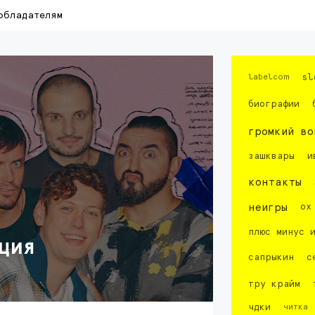
обладателям
labelcom
sl
биографии
громкий во
зашквары
и
контакты
неигры
ох
плюс минус 
ция
сапрыкин
с
тру крайм
чдки
читка