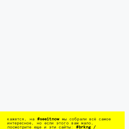
кажется, на
#seeitnow
мы собрали всё самое
интересное, но если этого вам мало,
посмотрите еще и эти сайты:
#brkng
/