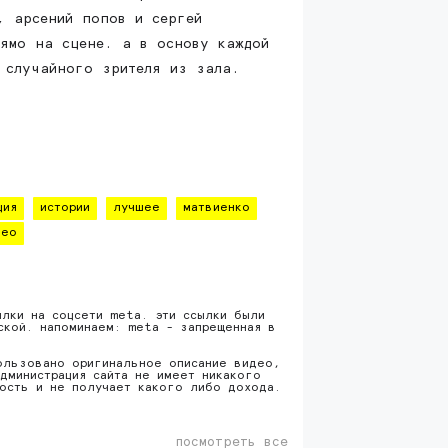
, арсений попов и сергей
рямо на сцене. а в основу каждой
з случайного зрителя из зала.
ция
истории
лучшее
матвиенко
део
ылки на соцсети meta. эти ссылки были
ской. напоминаем: meta - запрещенная в
ользовано оригинальное описание видео,
дминистрация сайта не имеет никакого
ность и не получает какого либо дохода.
посмотреть все