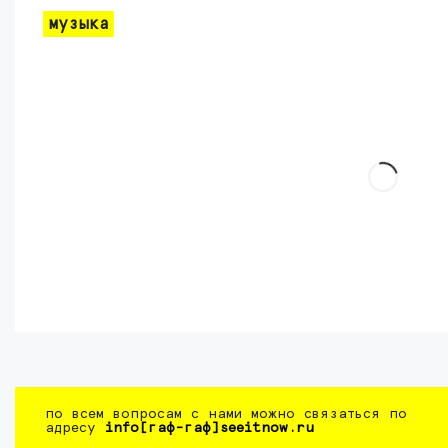
музыка
по всем вопросам с нами можно связаться по
адресу
info[гаф-гаф]seeitnow.ru