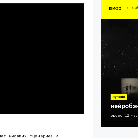
юмор
я се
лучшее
нейробэ
около 12 час
нет никаких сценариев и