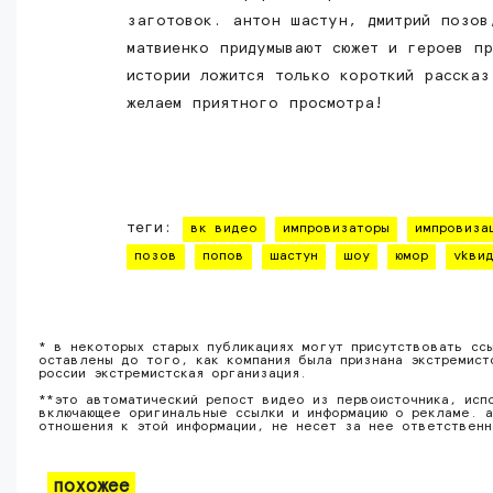
заготовок. антон шастун, дмитрий позов
матвиенко придумывают сюжет и героев п
истории ложится только короткий расска
желаем приятного просмотра!
теги:
вк видео
импровизаторы
импровиза
позов
попов
шастун
шоу
юмор
vkви
* в некоторых старых публикациях могут присутствовать сс
оставлены до того, как компания была признана экстремист
россии экстремистская организация.
**это автоматический репост видео из первоисточника, исп
включающее оригинальные ссылки и информацию о рекламе. а
отношения к этой информации, не несет за нее ответствен
похожее