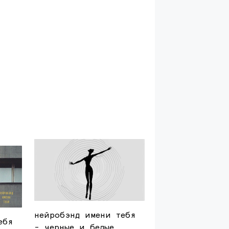
нейробэнд имени тебя
ебя
- черные и белые