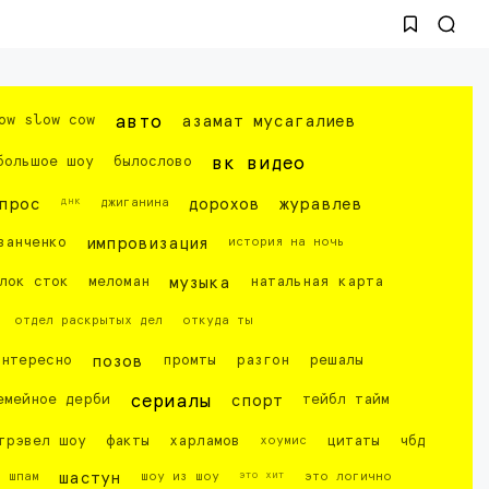
ow slow cow
авто
азамат мусагалиев
большое шоу
былослово
вк видео
днк
прос
джиганина
дорохов
журавлев
ванченко
импровизация
история на ночь
лок сток
меломан
музыка
натальная карта
отдел раскрытых дел
откуда ты
интересно
позов
промты
разгон
решалы
емейное дерби
сериалы
спорт
тейбл тайм
трэвел шоу
факты
харламов
хоумис
цитаты
чбд
это хит
шпам
шастун
шоу из шоу
это логично