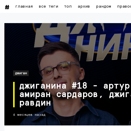
главная
все теги
топ
архив
рандом
право
джиган
джиганина #18 - артур
амиран сардаров, джиг
равдин
6 месяцев назад