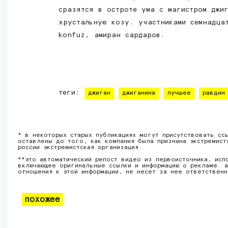
сразятся в остроте ума с магистром джи
хрустальную козу. участниками семнадца
konfuz, амиран сардаров.
теги:
джиган
джиганина
лучшее
равдин
* в некоторых старых публикациях могут присутствовать сс
оставлены до того, как компания была признана экстремист
россии экстремистская организация.
**это автоматический репост видео из первоисточника, исп
включающее оригинальные ссылки и информацию о рекламе. а
отношения к этой информации, не несет за нее ответствен
похожее