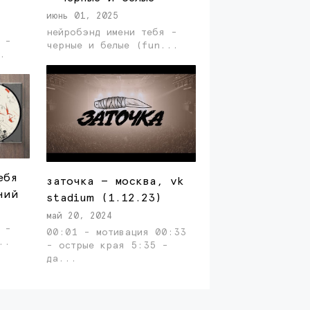
июнь 01, 2025
нейробэнд имени тебя -
 -
черные и белые (fun...
..
ебя
заточка — москва, vk
ний
stadium (1.12.23)
май 20, 2024
 -
00:01 - мотивация 00:33
последний ...
- острые края 5:35 -
да...