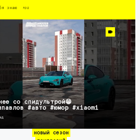
бя знаю
ярд
нее со спидультрой😁
ипавлов #авто #юмор #xiaomi
ад
новый сезон