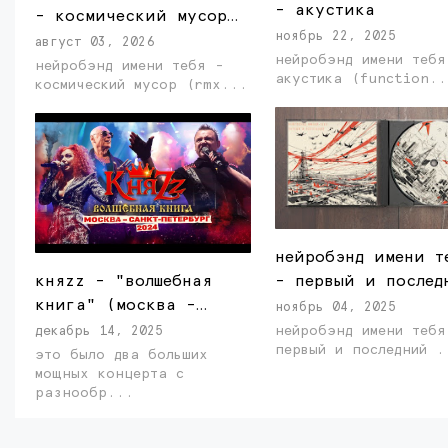
- акустика
- космический мусор
ноябрь 22, 2025
(rmx)
август 03, 2026
нейробэнд имени тебя
нейробэнд имени тебя -
акустика (function.
космический мусор (rmx...
нейробэнд имени т
- первый и послед
княzz - "волшебная
книга" (москва -
ноябрь 04, 2025
санкт-петербург,
нейробэнд имени тебя
декабрь 14, 2025
первый и 
2024)
это было два больших
мощных концерта с
разнообр...