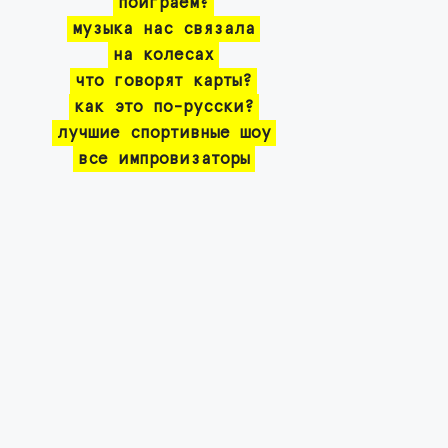
поиграем?
музыка нас связала
на колесах
что говорят карты?
как это по-русски?
лучшие спортивные шоу
все импровизаторы