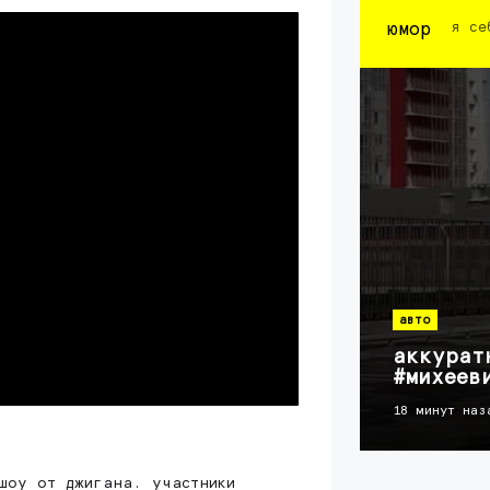
юмор
я се
авто
аккурат
#михеев
18 минут наз
 шоу от джигана. участники