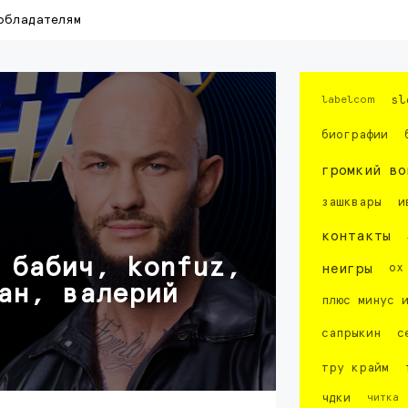
обладателям
labelcom
sl
биографии
громкий во
зашквары
и
контакты
 бабич, konfuz,
неигры
ох
ан, валерий
плюс минус 
сапрыкин
с
тру крайм
чдки
читка