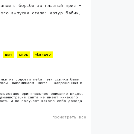
ганом в борьбе за главный приз -
того выпуска стали: артур бабич,
шоу
юмор
vkвидео
ылки на соцсети meta. эти ссылки были
ской. напоминаем: meta - запрещенная в
ользовано оригинальное описание видео,
дминистрация сайта не имеет никакого
ность и не получает какого либо дохода.
посмотреть все