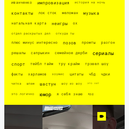
иванченко
импровизация
история на ночь
контакты
лок сток
меломан
музыка
натальная карта
неигры
ох
отдел раскрытых дел
откуда ты
плюс минус интересно
позов
промты
разгон
решалы
сапрыкин
семейное дерби
сериалы
спорт
тейбл тайм
тру крайм
трэвел шоу
факты
харламов
хоумис
цитаты
чбд
чдки
это хит
читка
шпам
шастун
шоу из шоу
это логично
юмор
я себя знаю
ярд