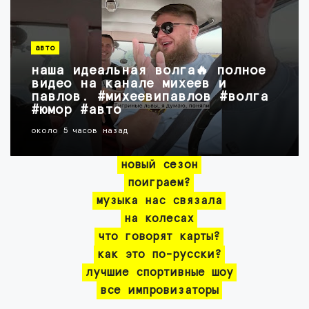
авто
наша идеальная волга🔥 полное
видео на канале михеев и
павлов. #михеевипавлов #волга
#юмор #авто
около 5 часов назад
новый сезон
поиграем?
музыка нас связала
на колесах
что говорят карты?
как это по-русски?
лучшие спортивные шоу
все импровизаторы