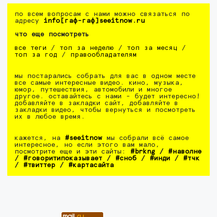
по всем вопросам с нами можно связаться по
адресу
info[гаф-гаф]seeitnow.ru
что еще посмотреть
все теги
/
топ за неделю
/
топ за месяц
/
топ за год
/
правообладателям
мы постарались собрать для вас в одном месте
все самые интересные видео. кино, музыка,
юмор, путешествия, автомобили и многое
другое. оставайтесь с нами - будет интересно!
добавляйте в закладки сайт, добавляйте в
закладки видео, чтобы вернуться и посмотреть
их в любое время.
кажется, на
#seeitnow
мы собрали всё самое
интересное, но если этого вам мало,
посмотрите еще и эти сайты:
#brkng
/
#наволне
/
#говоритипоказывает
/
#сноб
/
#инди
/
#тчк
/
#твиттер
/
#картасайта