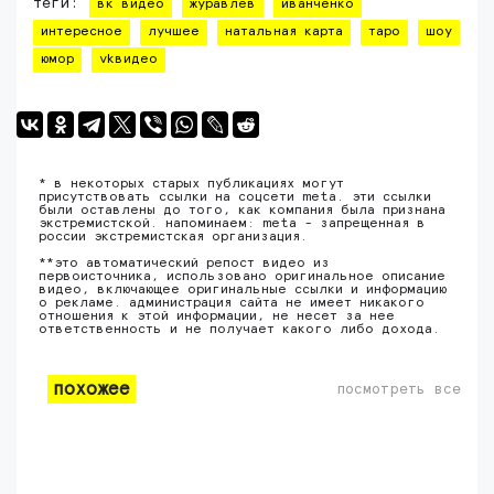
теги:
вк видео
журавлев
иванченко
интересное
лучшее
натальная карта
таро
шоу
юмор
vkвидео
* в некоторых старых публикациях могут
присутствовать ссылки на соцсети meta. эти ссылки
были оставлены до того, как компания была признана
экстремистской. напоминаем: meta - запрещенная в
россии экстремистская организация.
**это автоматический репост видео из
первоисточника, использовано оригинальное описание
видео, включающее оригинальные ссылки и информацию
о рекламе. администрация сайта не имеет никакого
отношения к этой информации, не несет за нее
ответственность и не получает какого либо дохода.
похожее
посмотреть все