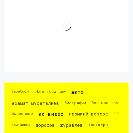
labelcom
slow slow cow
авто
азамат мусагалиев
биографии
большое шоу
днк
былослово
вк видео
громкий вопрос
джиганина
дорохов
журавлев
зашквары